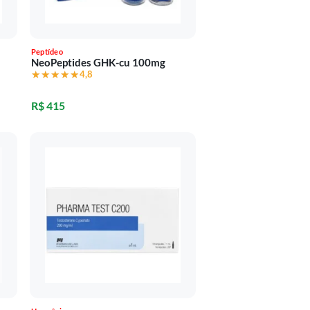
Peptídeo
NeoPeptides GHK-cu 100mg
★★★★★
★★★★★
4,8
R$ 415