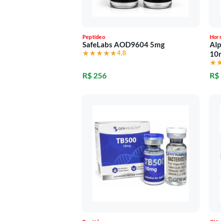
Peptídeo
Hor
SafeLabs AOD9604 5mg
Alp
★★★★★
★★★★★
4,8
10
★
★
R$ 256
R$