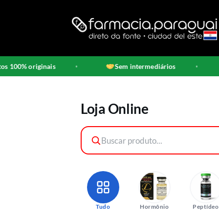
Skip
to
content
nais
Sem intermediários
Direto de
•
•
Loja Online
Tudo
Hormônio
Peptídeo