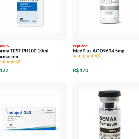
mônio
Peptídeo
arma TEST PH100 10ml
MedPlus AOD9604 5mg
★★★★★
★★★★★
4,9
armacom
★★★★
★★★★
4,8
 122
R$ 170