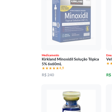
Medicamento
Ema
Kirkland Minoxidil Solução Tópica
Vel
★
★
5% 6x60mL
★★★★★
★★★★★
4,9
R$ 240
R$