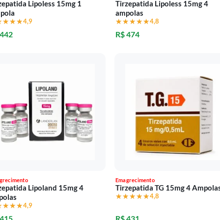
zepatida Lipoless 15mg 1
Tirzepatida Lipoless 15mg 4
pola
ampolas
★★★★
★★★★
4,9
★★★★★
★★★★★
4,8
 442
R$ 474
grecimento
Emagrecimento
zepatida Lipoland 15mg 4
Tirzepatida TG 15mg 4 Ampola
★★★★★
★★★★★
4,8
polas
★★★★
★★★★
4,9
 415
R$ 431