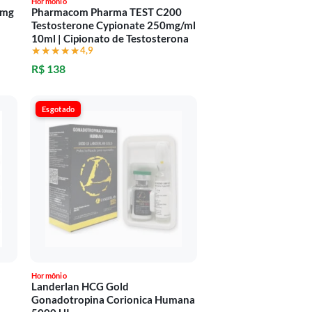
Hormônio
0mg
Pharmacom Pharma TEST C200
Testosterone Cypionate 250mg/ml
10ml | Cipionato de Testosterona
★★★★★
★★★★★
4,9
R$ 138
Esgotado
Hormônio
Landerlan HCG Gold
Gonadotropina Corionica Humana