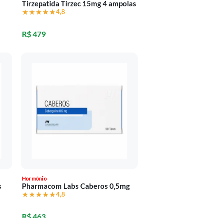
Tirzepatida Tirzec 15mg 4 ampolas
★★★★★
★★★★★
4,8
R$ 479
Hormônio
s
Pharmacom Labs Caberos 0,5mg
★★★★★
★★★★★
4,8
R$ 463