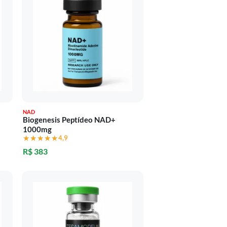
NAD
Biogenesis Peptídeo NAD+
1000mg
★★★★★
★★★★★
4,9
R$ 383