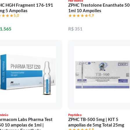
Hormônio
HC HGH Fragment 176-191
ZPHC Trestolone Enanthate 5
mg 5 Ampollas
1ml 10 Ampolles
★★★★
★★★★
5,0
★★★★★
★★★★★
4,9
 1.565
R$ 351
mônio
Peptídeo
armacom Labs Pharma Test
ZPHC TB-500 5mg | KIT 5
0 10 ampolas de 1ml |
ampollas de 5mg Total 25mg
★★★★★
★★★★★
4,8