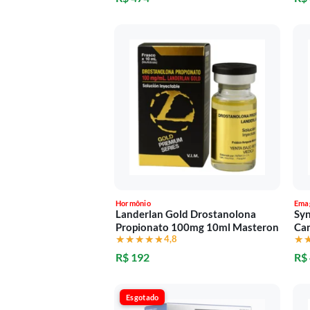
Hormônio
Ema
Landerlan Gold Drostanolona
Syn
Propionato 100mg 10ml Masteron
Ca
★★★★★
★★★★★
4,8
★
★
R$ 192
R$
Esgotado