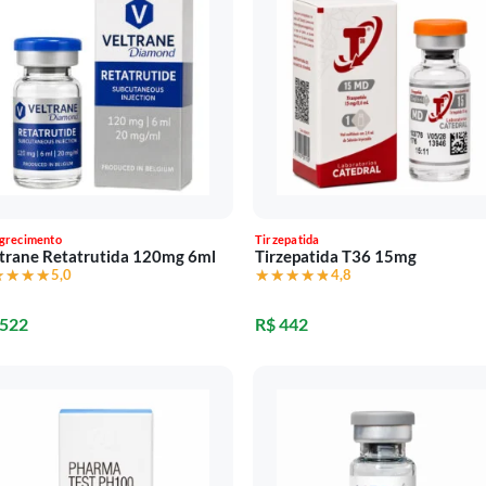
grecimento
Tirzepatida
trane Retatrutida 120mg 6ml
Tirzepatida T36 15mg
★★★★
★★★★
5,0
★★★★★
★★★★★
4,8
 522
R$ 442