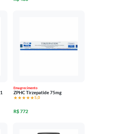
Emagrecimento
91
ZPHC Tirzepatide 75mg
★★★★★
★★★★★
5,0
R$ 772