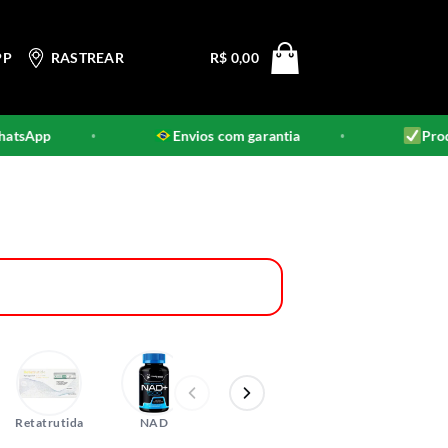
PP
RASTREAR
R$
0,00
Envios com garantia
Produtos 100% ori
•
•
Retatrutida
NAD
Botox
CBD