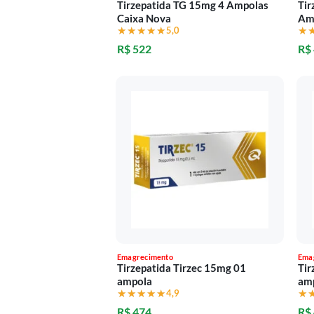
Tirzepatida TG 15mg 4 Ampolas
Tir
Caixa Nova
Am
★★★★★
★★★★★
5,0
★
★
R$ 522
R$
Emagrecimento
Ema
Tirzepatida Tirzec 15mg 01
Tir
ampola
am
★★★★★
★★★★★
4,9
★
★
R$ 474
R$