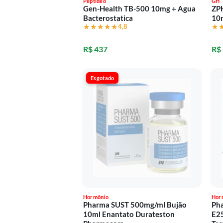
Peptídeo
GH
Gen-Health TB-500 10mg + Agua
ZP
Bacterostatica
10
★★★★★
★★★★★
4,8
★
★
R$ 437
R$
Esgotado
Hormônio
Hor
Pharma SUST 500mg/ml Bujão
Ph
10ml Enantato Durateston
E25