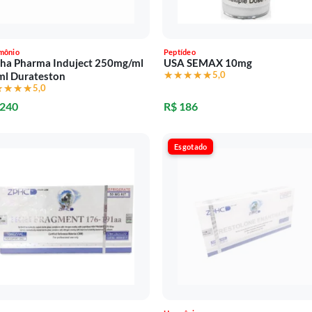
mônio
Peptídeo
ha Pharma Induject 250mg/ml
USA SEMAX 10mg
★★★★★
★★★★★
5,0
ml Durateston
★★★★
★★★★
5,0
 240
R$ 186
Esgotado