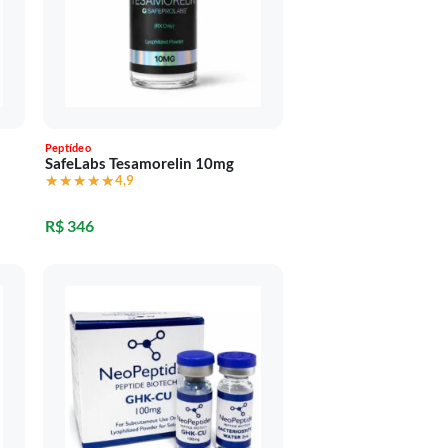
Peptídeo
SafeLabs Tesamorelin 10mg
★★★★★
★★★★★
4,9
R$ 346