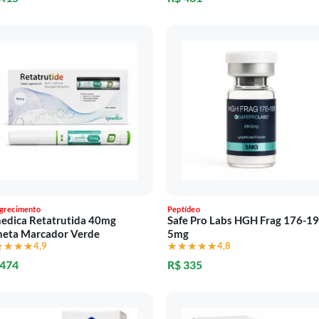
grecimento
Peptídeo
edica Retatrutida 40mg
Safe Pro Labs HGH Frag 176-1
neta Marcador Verde
5mg
★★★★
★★★★
4,9
★★★★★
★★★★★
4,8
 474
R$ 335