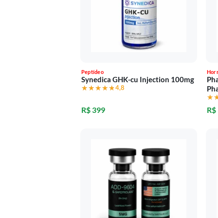
Peptídeo
Hor
Synedica GHK-cu Injection 100mg
Ph
★★★★★
★★★★★
4,8
Ph
★
★
R$ 399
R$