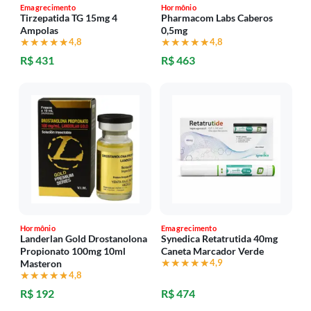
Emagrecimento
Hormônio
Tirzepatida TG 15mg 4
Pharmacom Labs Caberos
Ampolas
0,5mg
★★★★★
★★★★★
4,8
★★★★★
★★★★★
4,8
R$ 431
R$ 463
Hormônio
Emagrecimento
Landerlan Gold Drostanolona
Synedica Retatrutida 40mg
Propionato 100mg 10ml
Caneta Marcador Verde
★★★★★
★★★★★
4,9
Masteron
★★★★★
★★★★★
4,8
R$ 192
R$ 474