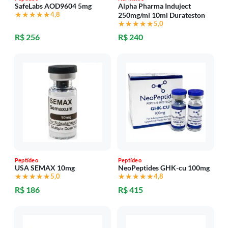
SafeLabs AOD9604 5mg
Alpha Pharma Induject
★★★★★
★★★★★
4,8
250mg/ml 10ml Durateston
★★★★★
★★★★★
5,0
R$ 256
R$ 240
Peptídeo
Peptídeo
USA SEMAX 10mg
NeoPeptides GHK-cu 100mg
★★★★★
★★★★★
5,0
★★★★★
★★★★★
4,8
R$ 186
R$ 415