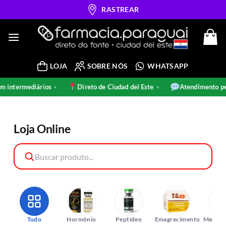
Skip
RASTREAR
to
content
LOJA
SOBRE NÓS
WHATSAPP
 intermediários
Direto de Ciudad del Este
Atendimento pe
•
•
Loja Online
Tudo
Hormônio
Peptídeo
Emagrecimento
Medica