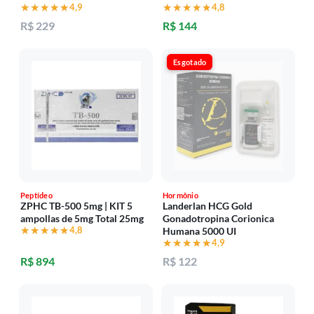
★★★★★
★★★★★
4,9
★★★★★
★★★★★
4,8
R$ 229
R$ 144
Esgotado
Peptídeo
Hormônio
ZPHC TB-500 5mg | KIT 5
Landerlan HCG Gold
ampollas de 5mg Total 25mg
Gonadotropina Corionica
★★★★★
★★★★★
4,8
Humana 5000 UI
★★★★★
★★★★★
4,9
R$ 894
R$ 122