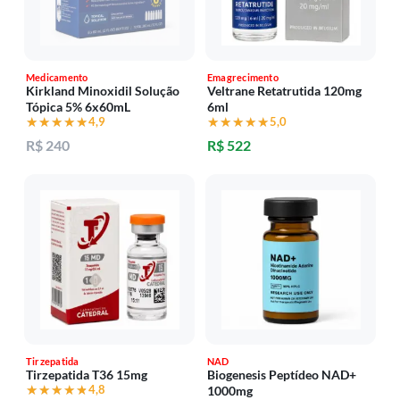
Medicamento
Emagrecimento
Kirkland Minoxidil Solução
Veltrane Retatrutida 120mg
Tópica 5% 6x60mL
6ml
★★★★★
★★★★★
4,9
★★★★★
★★★★★
5,0
R$ 240
R$ 522
Tirzepatida
NAD
Tirzepatida T36 15mg
Biogenesis Peptídeo NAD+
★★★★★
★★★★★
4,8
1000mg