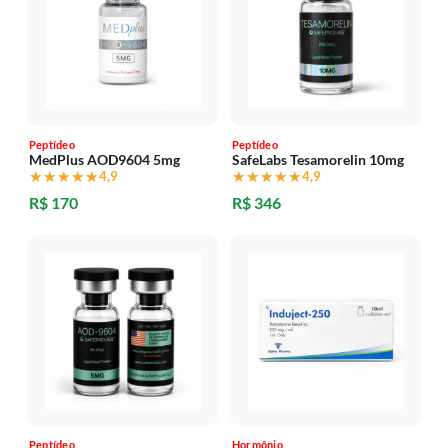
Peptídeo
Peptídeo
MedPlus AOD9604 5mg
SafeLabs Tesamorelin 10mg
★★★★★
★★★★★
4,9
★★★★★
★★★★★
4,9
R$ 170
R$ 346
Peptídeo
Hormônio