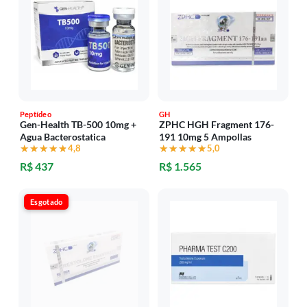
Peptídeo
GH
Gen-Health TB-500 10mg +
ZPHC HGH Fragment 176-
Agua Bacterostatica
191 10mg 5 Ampollas
★★★★★
★★★★★
4,8
★★★★★
★★★★★
5,0
R$ 437
R$ 1.565
Esgotado