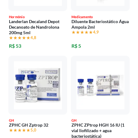
Hormônio
Medicamento
Landerlan Decaland Depot
Diluente Bacteriostático Água
Decanoato de Nandrolona
Ampola 2ml
★★★★★
★★★★★
4,9
200mg 5ml
★★★★★
★★★★★
4,8
R$ 53
R$ 5
GH
GH
ZPHC GH Zptrop 32
ZPHC ZPtrop HGH 16 IU (1
★★★★★
★★★★★
5,0
vial liofilizado + agua
bacteriostática)