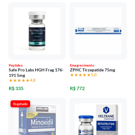
Peptídeo
Emagrecimento
Safe Pro Labs HGH Frag 176-
ZPHC Tirzepatide 75mg
★★★★★
★★★★★
5,0
191 5mg
★★★★★
★★★★★
4,8
R$ 335
R$ 772
Esgotado