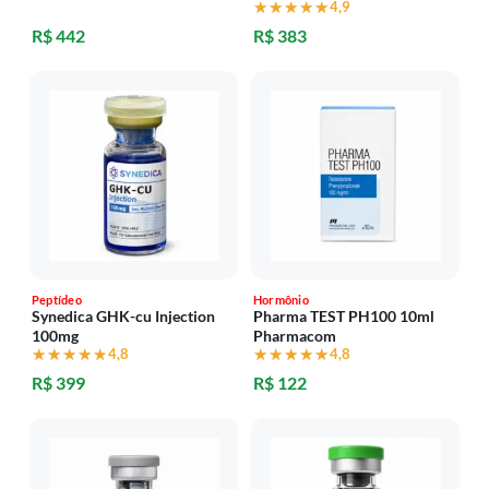
★★★★★
★★★★★
4,9
R$ 442
R$ 383
Peptídeo
Hormônio
Synedica GHK-cu Injection
Pharma TEST PH100 10ml
100mg
Pharmacom
★★★★★
★★★★★
4,8
★★★★★
★★★★★
4,8
R$ 399
R$ 122