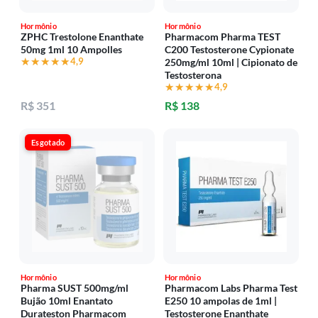
Hormônio
Hormônio
ZPHC Trestolone Enanthate
Pharmacom Pharma TEST
50mg 1ml 10 Ampolles
C200 Testosterone Cypionate
★★★★★
★★★★★
4,9
250mg/ml 10ml | Cipionato de
Testosterona
★★★★★
★★★★★
4,9
R$ 351
R$ 138
Esgotado
Hormônio
Hormônio
Pharma SUST 500mg/ml
Pharmacom Labs Pharma Test
Bujão 10ml Enantato
E250 10 ampolas de 1ml |
Durateston Pharmacom
Testosterone Enanthate