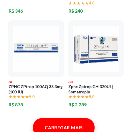
★★★★★
★★★★★
4,8
R$ 346
R$ 240
GH
GH
ZPHC ZPtrop 100AQ 33.3mg
Zphc Zptrop GH 320UI |
(100 IU)
Somatropin
★★★★★
★★★★★
5,0
★★★★★
★★★★★
5,0
R$ 878
R$ 2.289
CARREGAR MAIS