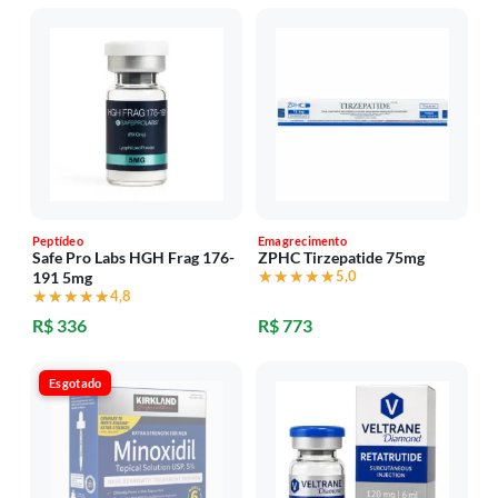
Peptídeo
Emagrecimento
Safe Pro Labs HGH Frag 176-
ZPHC Tirzepatide 75mg
★★★★★
★★★★★
5,0
191 5mg
★★★★★
★★★★★
4,8
R$ 336
R$ 773
Esgotado