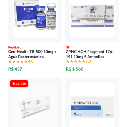
Peptídeo
GH
Gen-Health TB-500 10mg +
ZPHC HGH Fragment 176-
Agua Bacterostatica
191 10mg 5 Ampollas
★★★★★
★★★★★
4,8
★★★★★
★★★★★
5,0
R$ 437
R$ 1.566
Esgotado