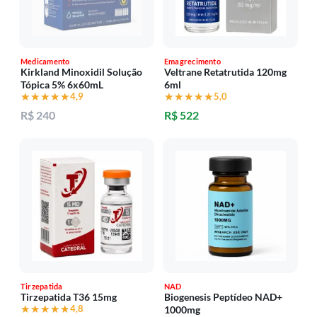
Medicamento
Emagrecimento
Kirkland Minoxidil Solução
Veltrane Retatrutida 120mg
Tópica 5% 6x60mL
6ml
★★★★★
★★★★★
4,9
★★★★★
★★★★★
5,0
R$ 240
R$ 522
Tirzepatida
NAD
Tirzepatida T36 15mg
Biogenesis Peptídeo NAD+
★★★★★
★★★★★
4,8
1000mg