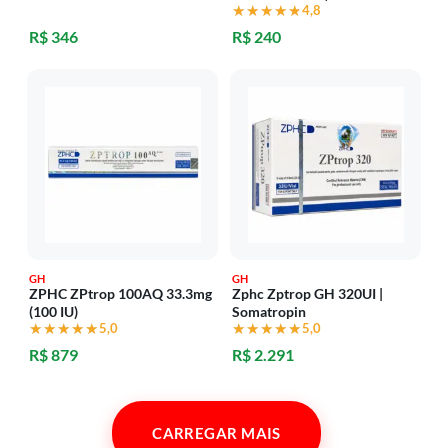
★★★★★
★★★★★
4,8
R$ 346
R$ 240
GH
GH
ZPHC ZPtrop 100AQ 33.3mg
Zphc Zptrop GH 320UI |
(100 IU)
Somatropin
★★★★★
★★★★★
5,0
★★★★★
★★★★★
5,0
R$ 879
R$ 2.291
CARREGAR MAIS