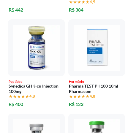
★★★★★
★★★★★
4,9
R$ 442
R$ 384
Peptídeo
Hormônio
Synedica GHK-cu Injection
Pharma TEST PH100 10ml
100mg
Pharmacom
★★★★★
★★★★★
4,8
★★★★★
★★★★★
4,8
R$ 400
R$ 123