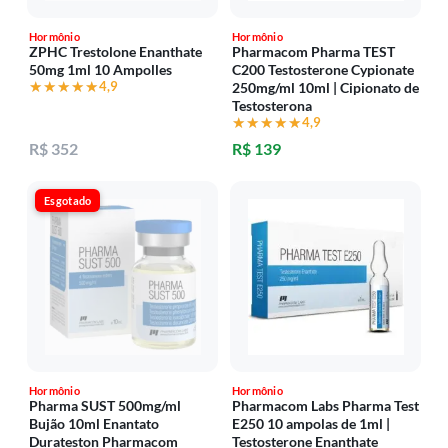
Hormônio
Hormônio
ZPHC Trestolone Enanthate
Pharmacom Pharma TEST
50mg 1ml 10 Ampolles
C200 Testosterone Cypionate
★★★★★
★★★★★
4,9
250mg/ml 10ml | Cipionato de
Testosterona
★★★★★
★★★★★
4,9
R$ 352
R$ 139
Esgotado
Hormônio
Hormônio
Pharma SUST 500mg/ml
Pharmacom Labs Pharma Test
Bujão 10ml Enantato
E250 10 ampolas de 1ml |
Durateston Pharmacom
Testosterone Enanthate