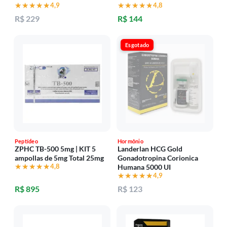
★★★★★
★★★★★
4,9
★★★★★
★★★★★
4,8
R$ 229
R$ 144
Esgotado
Peptídeo
Hormônio
ZPHC TB-500 5mg | KIT 5
Landerlan HCG Gold
ampollas de 5mg Total 25mg
Gonadotropina Corionica
★★★★★
★★★★★
4,8
Humana 5000 UI
★★★★★
★★★★★
4,9
R$ 895
R$ 123