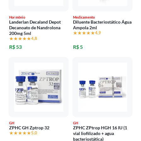
Hormônio
Medicamento
Landerlan Decaland Depot
Diluente Bacteriostático Água
Decanoato de Nandrolona
Ampola 2ml
★★★★★
★★★★★
4,9
200mg 5ml
★★★★★
★★★★★
4,8
R$ 53
R$ 5
GH
GH
ZPHC GH Zptrop 32
ZPHC ZPtrop HGH 16 IU (1
★★★★★
★★★★★
5,0
vial liofilizado + agua
bacteriostática)