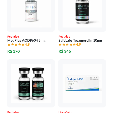
Peptídeo
Peptídeo
MedPlus AOD9604 5mg
SafeLabs Tesamorelin 10mg
★★★★★
★★★★★
4,9
★★★★★
★★★★★
4,9
R$ 170
R$ 346
Peptídeo
Hormônio