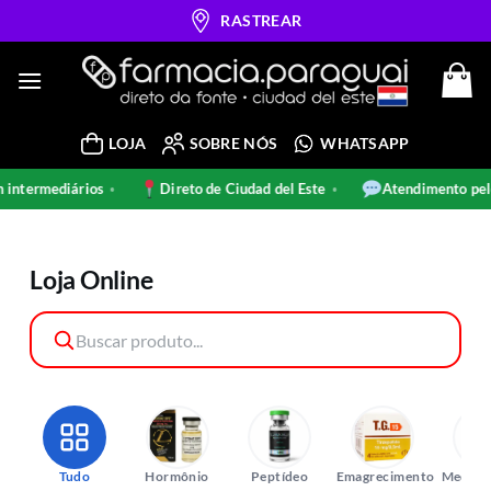
Skip
RASTREAR
to
content
LOJA
SOBRE NÓS
WHATSAPP
intermediários
Direto de Ciudad del Este
Atendimento pel
•
•
Loja Online
Tudo
Hormônio
Peptídeo
Emagrecimento
Medica