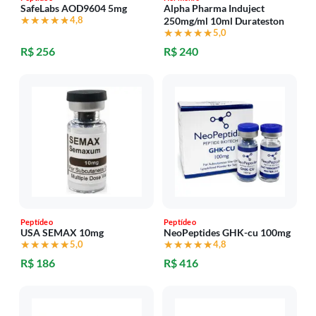
SafeLabs AOD9604 5mg
Alpha Pharma Induject
★★★★★
★★★★★
4,8
250mg/ml 10ml Durateston
★★★★★
★★★★★
5,0
R$ 256
R$ 240
Peptídeo
Peptídeo
USA SEMAX 10mg
NeoPeptides GHK-cu 100mg
★★★★★
★★★★★
5,0
★★★★★
★★★★★
4,8
R$ 186
R$ 416