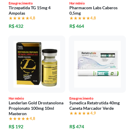
Emagrecimento
Hormônio
Tirzepatida TG 15mg 4
Pharmacom Labs Caberos
Ampolas
0,5mg
★★★★★
★★★★★
4,8
★★★★★
★★★★★
4,8
R$ 432
R$ 464
Hormônio
Emagrecimento
Landerlan Gold Drostanolona
Synedica Retatrutida 40mg
Propionato 100mg 10ml
Caneta Marcador Verde
★★★★★
★★★★★
4,9
Masteron
★★★★★
★★★★★
4,8
R$ 192
R$ 474