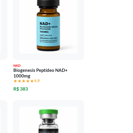
NAD
Biogenesis Peptídeo NAD+
1000mg
★★★★★
★★★★★
4,9
R$ 383