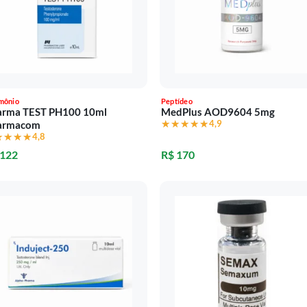
mônio
Peptídeo
arma TEST PH100 10ml
MedPlus AOD9604 5mg
★★★★★
★★★★★
4,9
armacom
★★★★
★★★★
4,8
 122
R$ 170