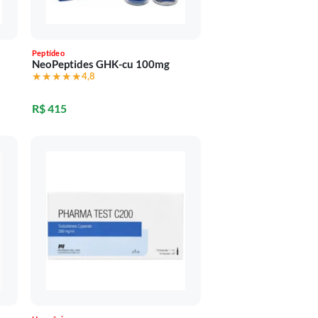
Peptídeo
NeoPeptides GHK-cu 100mg
★★★★★
★★★★★
4,8
R$ 415