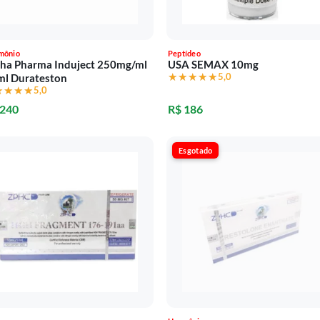
mônio
Peptídeo
ha Pharma Induject 250mg/ml
USA SEMAX 10mg
★★★★★
★★★★★
5,0
ml Durateston
★★★★
★★★★
5,0
 240
R$ 186
Esgotado