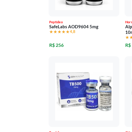
Peptídeo
Hor
SafeLabs AOD9604 5mg
Alp
★★★★★
★★★★★
4,8
10
★
★
R$ 256
R$