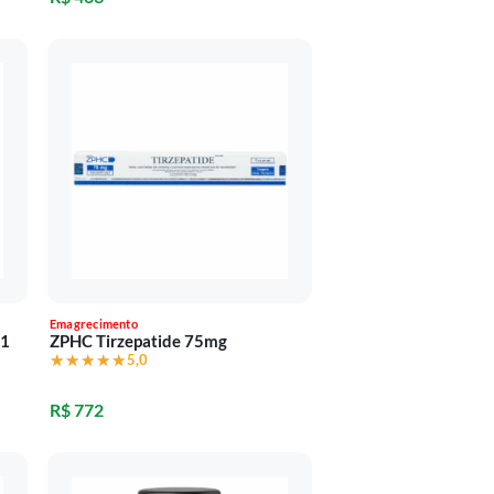
Emagrecimento
91
ZPHC Tirzepatide 75mg
★★★★★
★★★★★
5,0
R$ 772