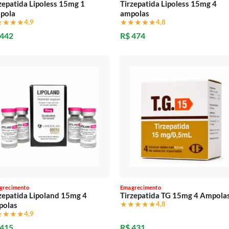
zepatida Lipoless 15mg 1
Tirzepatida Lipoless 15mg 4
pola
ampolas
★★★★
★★★★
4,9
★★★★★
★★★★★
4,8
 442
R$ 474
grecimento
Emagrecimento
zepatida Lipoland 15mg 4
Tirzepatida TG 15mg 4 Ampola
★★★★★
★★★★★
4,8
polas
★★★★
★★★★
4,9
 415
R$ 431