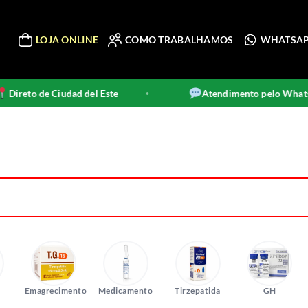
LOJA ONLINE
COMO TRABALHAMOS
WHATSA
dad del Este
Atendimento pelo WhatsApp
•
•
Emagrecimento
Medicamento
Tirzepatida
GH