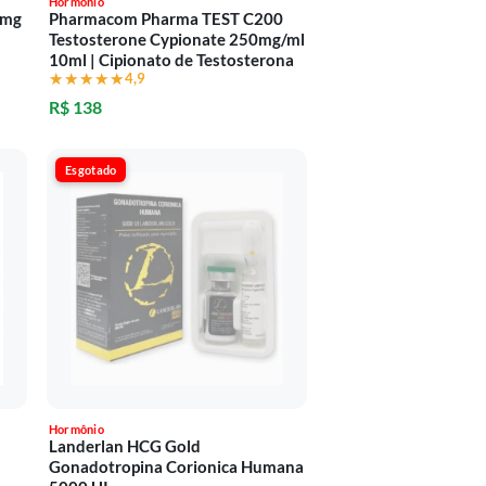
Hormônio
0mg
Pharmacom Pharma TEST C200
Testosterone Cypionate 250mg/ml
10ml | Cipionato de Testosterona
★★★★★
★★★★★
4,9
R$ 138
Esgotado
Hormônio
Landerlan HCG Gold
Gonadotropina Corionica Humana