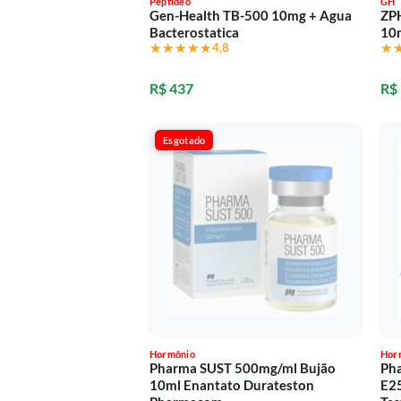
Peptídeo
GH
Gen-Health TB-500 10mg + Agua
ZP
Bacterostatica
10
★★★★★
★★★★★
4,8
★
★
R$ 437
R$
Esgotado
Hormônio
Hor
Pharma SUST 500mg/ml Bujão
Ph
10ml Enantato Durateston
E25