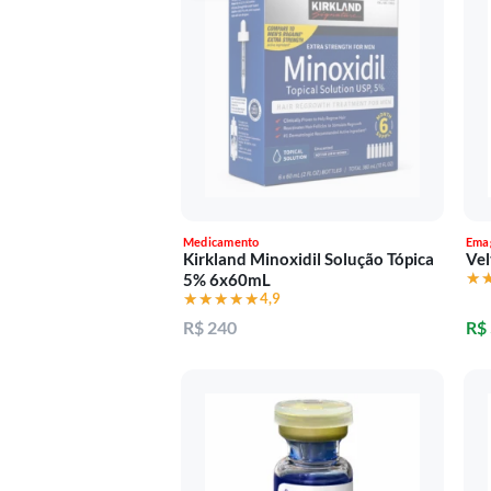
Medicamento
Ema
Kirkland Minoxidil Solução Tópica
Vel
★
★
5% 6x60mL
★★★★★
★★★★★
4,9
R$ 240
R$