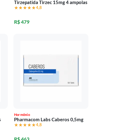
Tirzepatida Tirzec 15mg 4 ampolas
★★★★★
★★★★★
4,8
R$ 479
Hormônio
s
Pharmacom Labs Caberos 0,5mg
★★★★★
★★★★★
4,8
R$ 463