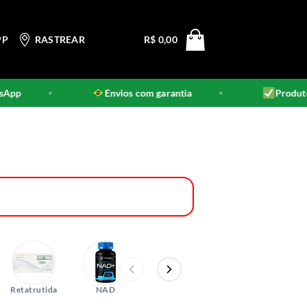
PP
RASTREAR
R$
0,00
Envios com garantia
Produtos 100% origina
•
Retatrutida
NAD
Botox
CBD