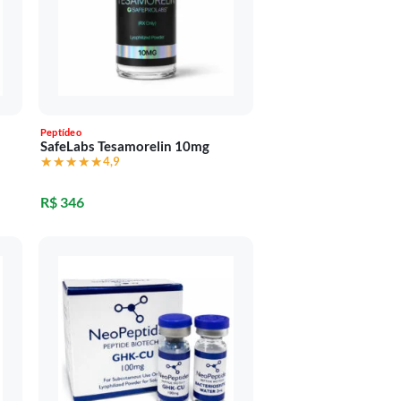
Peptídeo
SafeLabs Tesamorelin 10mg
★★★★★
★★★★★
4,9
R$ 346