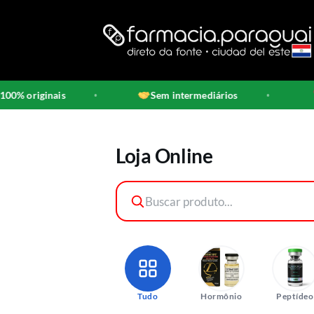
Skip
to
content
Sem intermediários
Direto de Ciu
•
•
Loja Online
Tudo
Hormônio
Peptídeo