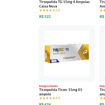
Tirzepatida TG 15mg 4 Ampolas
Tir
Caixa Nova
Am
★★★★★
★★★★★
5,0
★
★
R$ 522
R$
Emagrecimento
Ema
Tirzepatida Tirzec 15mg 01
Tir
ampola
am
★★★★★
★★★★★
4,9
★
★
R$ 474
R$