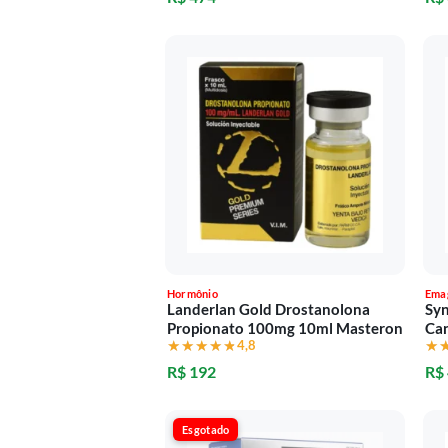
Hormônio
Ema
Landerlan Gold Drostanolona
Syn
Propionato 100mg 10ml Masteron
Ca
★★★★★
★★★★★
4,8
★
★
R$ 192
R$
Esgotado