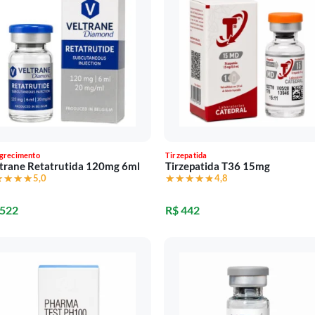
grecimento
Tirzepatida
trane Retatrutida 120mg 6ml
Tirzepatida T36 15mg
★★★★
★★★★
5,0
★★★★★
★★★★★
4,8
 522
R$ 442