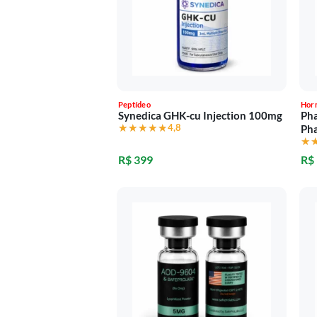
Peptídeo
Hor
Synedica GHK-cu Injection 100mg
Ph
★★★★★
★★★★★
4,8
Ph
★
★
R$ 399
R$