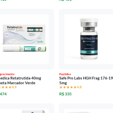
grecimento
Peptídeo
edica Retatrutida 40mg
Safe Pro Labs HGH Frag 176-1
neta Marcador Verde
5mg
★★★★
★★★★
4,9
★★★★★
★★★★★
4,8
 474
R$ 335