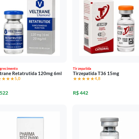
grecimento
Tirzepatida
trane Retatrutida 120mg 6ml
Tirzepatida T36 15mg
★★★★
★★★★
5,0
★★★★★
★★★★★
4,8
 522
R$ 442