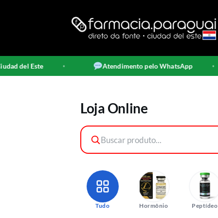
Skip
to
content
Atendimento pelo WhatsApp
Envi
•
•
Loja Online
Tudo
Hormônio
Peptídeo