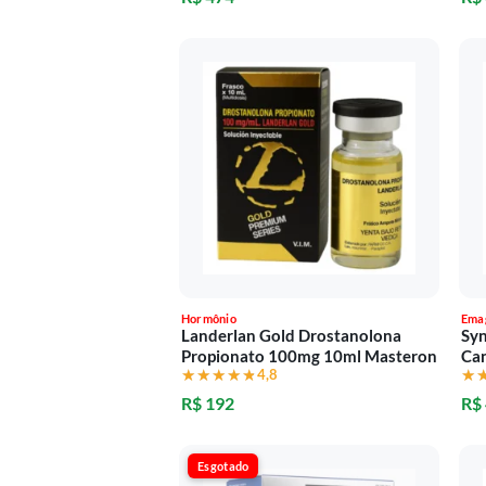
Hormônio
Ema
Landerlan Gold Drostanolona
Syn
Propionato 100mg 10ml Masteron
Ca
★★★★★
★★★★★
4,8
★
★
R$ 192
R$
Esgotado