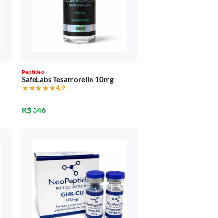
Peptídeo
SafeLabs Tesamorelin 10mg
★★★★★
★★★★★
4,9
R$ 346