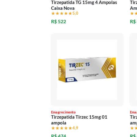
Tirzepatida TG 15mg 4 Ampolas
Tir
Caixa Nova
Am
★★★★★
★★★★★
5,0
★
★
R$ 522
R$
Emagrecimento
Ema
Tirzepatida Tirzec 15mg 01
Tir
ampola
am
★★★★★
★★★★★
4,9
★
★
R$ 474
R$