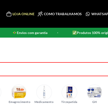
LOJA ONLINE
COMO TRABALHAMOS
WHATSA
os com garantia
Produtos 100% originais
•
•
Emagrecimento
Medicamento
Tirzepatida
GH