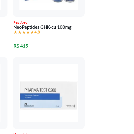
Peptídeo
NeoPeptides GHK-cu 100mg
★★★★★
★★★★★
4,8
R$ 415