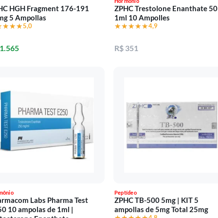
Hormônio
HC HGH Fragment 176-191
ZPHC Trestolone Enanthate 5
mg 5 Ampollas
1ml 10 Ampolles
★★★★
★★★★
5,0
★★★★★
★★★★★
4,9
 1.565
R$ 351
mônio
Peptídeo
armacom Labs Pharma Test
ZPHC TB-500 5mg | KIT 5
0 10 ampolas de 1ml |
ampollas de 5mg Total 25mg
★★★★★
★★★★★
4,8