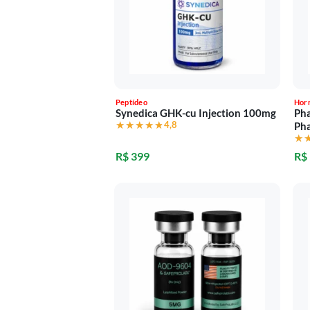
Peptídeo
Hor
Synedica GHK-cu Injection 100mg
Ph
★★★★★
★★★★★
4,8
Ph
★
★
R$ 399
R$