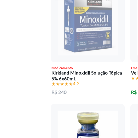
Medicamento
Ema
Kirkland Minoxidil Solução Tópica
Vel
★
★
5% 6x60mL
★★★★★
★★★★★
4,9
R$ 240
R$