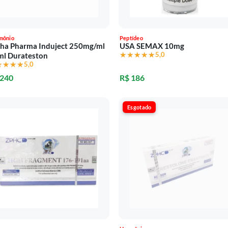
mônio
Peptídeo
ha Pharma Induject 250mg/ml
USA SEMAX 10mg
★★★★★
★★★★★
5,0
ml Durateston
★★★★
★★★★
5,0
 240
R$ 186
Esgotado