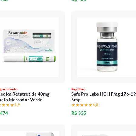
grecimento
Peptídeo
edica Retatrutida 40mg
Safe Pro Labs HGH Frag 176-1
neta Marcador Verde
5mg
★★★★
★★★★
4,9
★★★★★
★★★★★
4,8
 474
R$ 335