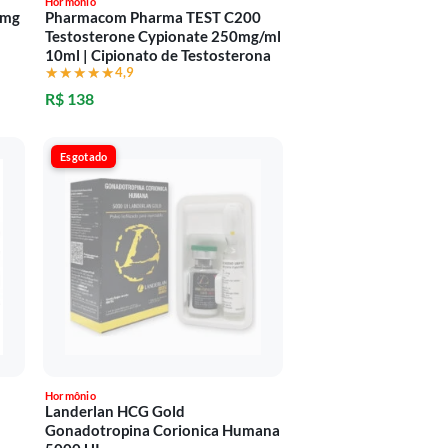
Hormônio
0mg
Pharmacom Pharma TEST C200
Testosterone Cypionate 250mg/ml
10ml | Cipionato de Testosterona
★★★★★
★★★★★
4,9
R$ 138
Esgotado
Hormônio
Landerlan HCG Gold
Gonadotropina Corionica Humana