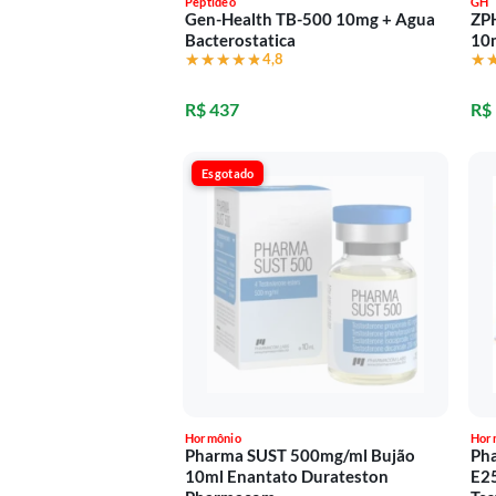
Peptídeo
GH
Gen-Health TB-500 10mg + Agua
ZP
Bacterostatica
10
★★★★★
★★★★★
4,8
★
★
R$ 437
R$
Esgotado
Hormônio
Hor
Pharma SUST 500mg/ml Bujão
Ph
10ml Enantato Durateston
E25