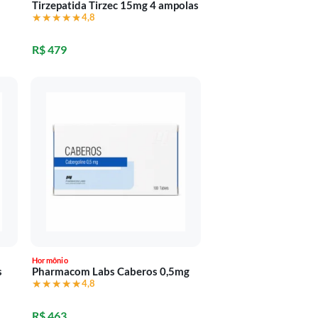
Tirzepatida Tirzec 15mg 4 ampolas
★★★★★
★★★★★
4,8
R$ 479
Hormônio
s
Pharmacom Labs Caberos 0,5mg
★★★★★
★★★★★
4,8
R$ 463