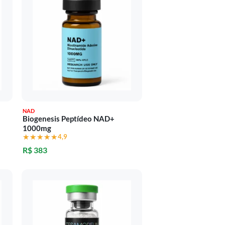
NAD
Biogenesis Peptídeo NAD+
1000mg
★★★★★
★★★★★
4,9
R$ 383