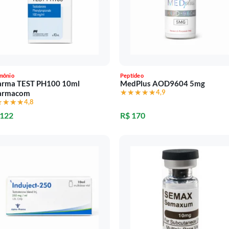
mônio
Peptídeo
arma TEST PH100 10ml
MedPlus AOD9604 5mg
★★★★★
★★★★★
4,9
armacom
★★★★
★★★★
4,8
 122
R$ 170