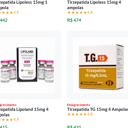
zepatida Lipoless 15mg 1
Tirzepatida Lipoless 15mg 4
pola
ampolas
★★★★
★★★★
4,9
★★★★★
★★★★★
4,8
 442
R$ 474
grecimento
Emagrecimento
zepatida Lipoland 15mg 4
Tirzepatida TG 15mg 4 Ampola
★★★★★
★★★★★
4,8
polas
★★★★
★★★★
4,9
 415
R$ 431