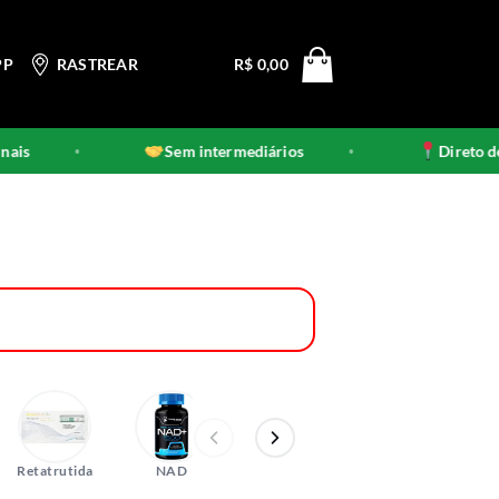
PP
RASTREAR
R$
0,00
Sem intermediários
Direto de Ciudad del Es
•
Retatrutida
NAD
Botox
CBD