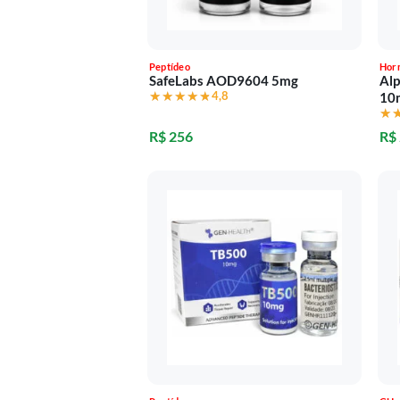
Peptídeo
Hor
SafeLabs AOD9604 5mg
Alp
★★★★★
★★★★★
4,8
10
★
★
R$ 256
R$