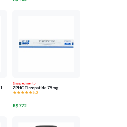
Emagrecimento
91
ZPHC Tirzepatide 75mg
★★★★★
★★★★★
5,0
R$ 772