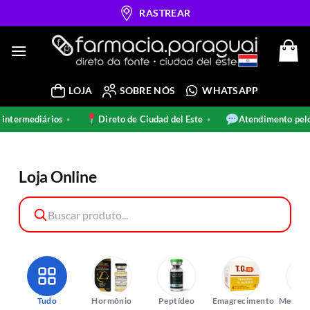
Skip
RASTREAR
to
content
LOJA
SOBRE NÓS
WHATSAPP
termediários
Direto de Ciudad del Este
Atendimento pelo 
•
•
Loja Online
Tudo
Hormônio
Peptídeo
Emagrecimento
Medica