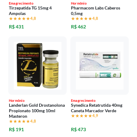
Emagrecimento
Hormônio
Tirzepatida TG 15mg 4
Pharmacom Labs Caberos
Ampolas
0,5mg
★★★★★
★★★★★
4,8
★★★★★
★★★★★
4,8
R$ 431
R$ 462
Hormônio
Emagrecimento
Landerlan Gold Drostanolona
Synedica Retatrutida 40mg
Propionato 100mg 10ml
Caneta Marcador Verde
★★★★★
★★★★★
4,9
Masteron
★★★★★
★★★★★
4,8
R$ 191
R$ 473