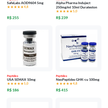
SafeLabs AOD9604 5mg
Alpha Pharma Induject
★★★★★
★★★★★
4,8
250mg/ml 10ml Durateston
★★★★★
★★★★★
5,0
R$ 255
R$ 239
Peptídeo
Peptídeo
USA SEMAX 10mg
NeoPeptides GHK-cu 100mg
★★★★★
★★★★★
5,0
★★★★★
★★★★★
4,8
R$ 186
R$ 415