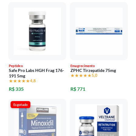
Peptídeo
Emagrecimento
Safe Pro Labs HGH Frag 176-
ZPHC Tirzepatide 75mg
★★★★★
★★★★★
5,0
191 5mg
★★★★★
★★★★★
4,8
R$ 335
R$ 771
Esgotado