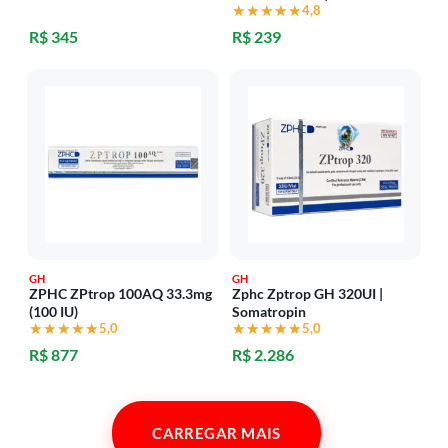
★★★★★
★★★★★
4,8
R$ 345
R$ 239
GH
GH
ZPHC ZPtrop 100AQ 33.3mg
Zphc Zptrop GH 320UI |
(100 IU)
Somatropin
★★★★★
★★★★★
5,0
★★★★★
★★★★★
5,0
R$ 877
R$ 2.286
CARREGAR MAIS