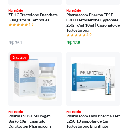
Hormônio
Hormônio
ZPHC Trestolone Enanthate
Pharmacom Pharma TEST
50mg 1ml 10 Ampolles
C200 Testosterone Cypionate
★★★★★
★★★★★
4,9
250mg/ml 10ml | Cipionato de
Testosterona
★★★★★
★★★★★
4,9
R$ 351
R$ 138
Esgotado
Hormônio
Hormônio
Pharma SUST 500mg/ml
Pharmacom Labs Pharma Test
Bujão 10ml Enantato
E250 10 ampolas de 1ml |
Durateston Pharmacom
Testosterone Enanthate