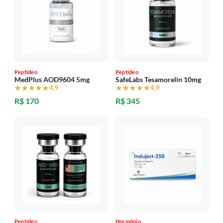
Peptídeo
Peptídeo
MedPlus AOD9604 5mg
SafeLabs Tesamorelin 10mg
★★★★★
★★★★★
4,9
★★★★★
★★★★★
4,9
R$ 170
R$ 345
Peptídeo
Hormônio