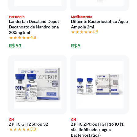
Hormônio
Medicamento
Landerlan Decaland Depot
Diluente Bacteriostático Água
Decanoato de Nandrolona
Ampola 2ml
★★★★★
★★★★★
4,9
200mg 5ml
★★★★★
★★★★★
4,8
R$ 53
R$ 5
GH
GH
ZPHC GH Zptrop 32
ZPHC ZPtrop HGH 16 IU (1
★★★★★
★★★★★
5,0
vial liofilizado + agua
bacteriostática)