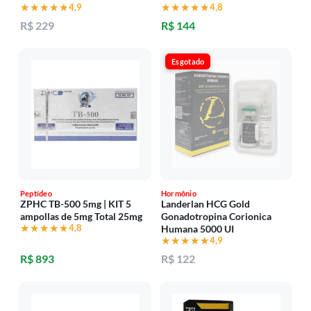
★★★★★
★★★★★
4,9
★★★★★
★★★★★
4,8
R$ 229
R$ 144
Esgotado
Peptídeo
Hormônio
ZPHC TB-500 5mg | KIT 5
Landerlan HCG Gold
ampollas de 5mg Total 25mg
Gonadotropina Corionica
★★★★★
★★★★★
4,8
Humana 5000 UI
★★★★★
★★★★★
4,9
R$ 893
R$ 122