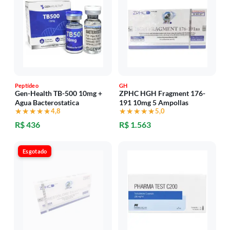
Peptídeo
GH
Gen-Health TB-500 10mg +
ZPHC HGH Fragment 176-
Agua Bacterostatica
191 10mg 5 Ampollas
★★★★★
★★★★★
4,8
★★★★★
★★★★★
5,0
R$ 436
R$ 1.563
Esgotado