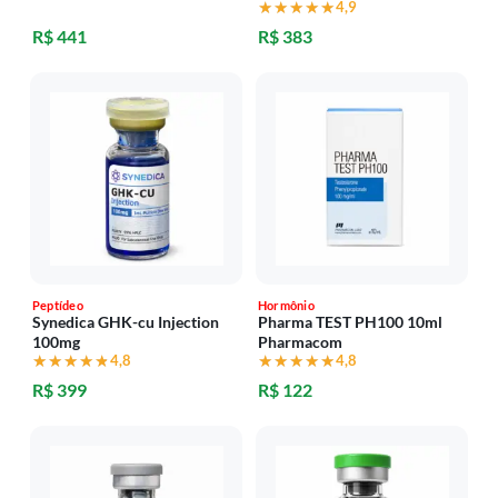
★★★★★
★★★★★
4,9
R$ 441
R$ 383
Peptídeo
Hormônio
Synedica GHK-cu Injection
Pharma TEST PH100 10ml
100mg
Pharmacom
★★★★★
★★★★★
4,8
★★★★★
★★★★★
4,8
R$ 399
R$ 122