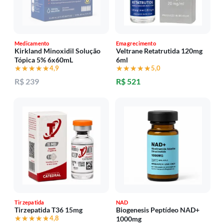
Medicamento
Emagrecimento
Kirkland Minoxidil Solução
Veltrane Retatrutida 120mg
Tópica 5% 6x60mL
6ml
★★★★★
★★★★★
4,9
★★★★★
★★★★★
5,0
R$ 239
R$ 521
Tirzepatida
NAD
Tirzepatida T36 15mg
Biogenesis Peptídeo NAD+
★★★★★
★★★★★
4,8
1000mg