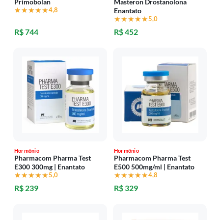
Primobolan
Masteron Drostanolona
★★★★★
★★★★★
4,8
Enantato
★★★★★
★★★★★
5,0
R$ 744
R$ 452
Hormônio
Hormônio
Pharmacom Pharma Test
Pharmacom Pharma Test
E300 300mg | Enantato
E500 500mg/ml | Enantato
★★★★★
★★★★★
5,0
★★★★★
★★★★★
4,8
R$ 239
R$ 329