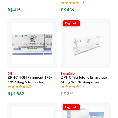
★★★★★
★★★★★
4,8
R$ 415
R$ 436
Esgotado
GH
Hormônio
ZPHC HGH Fragment 176-
ZPHC Trestolone Enanthate
191 10mg 5 Ampollas
50mg 1ml 10 Ampolles
★★★★★
★★★★★
5,0
★★★★★
★★★★★
4,9
R$ 1.562
R$ 351
Esgotado