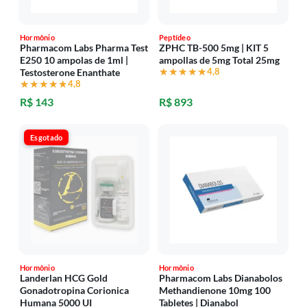
Hormônio
Peptídeo
Pharmacom Labs Pharma Test
ZPHC TB-500 5mg | KIT 5
E250 10 ampolas de 1ml |
ampollas de 5mg Total 25mg
★★★★★
★★★★★
4,8
Testosterone Enanthate
★★★★★
★★★★★
4,8
R$ 143
R$ 893
Esgotado
Hormônio
Hormônio
Landerlan HCG Gold
Pharmacom Labs Dianabolos
Gonadotropina Corionica
Methandienone 10mg 100
Humana 5000 UI
Tabletes | Dianabol