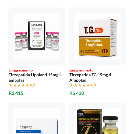
Emagrecimento
Emagrecimento
Tirzepatida Lipoland 15mg 4
Tirzepatida TG 15mg 4
ampolas
Ampolas
★★★★★
★★★★★
4,9
★★★★★
★★★★★
4,8
R$ 415
R$ 430