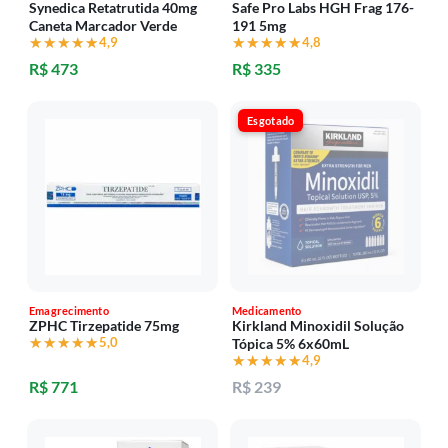
Synedica Retatrutida 40mg
Safe Pro Labs HGH Frag 176-
Caneta Marcador Verde
191 5mg
★★★★★
★★★★★
4,9
★★★★★
★★★★★
4,8
R$ 473
R$ 335
Esgotado
Emagrecimento
Medicamento
ZPHC Tirzepatide 75mg
Kirkland Minoxidil Solução
★★★★★
★★★★★
5,0
Tópica 5% 6x60mL
★★★★★
★★★★★
4,9
R$ 771
R$ 239