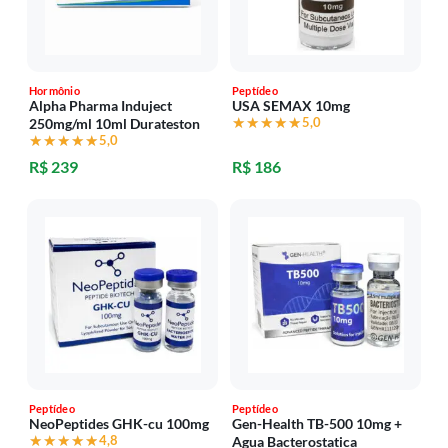
Hormônio
Peptídeo
Alpha Pharma Induject
USA SEMAX 10mg
★★★★★
★★★★★
5,0
250mg/ml 10ml Durateston
★★★★★
★★★★★
5,0
R$ 239
R$ 186
Peptídeo
Peptídeo
NeoPeptides GHK-cu 100mg
Gen-Health TB-500 10mg +
★★★★★
★★★★★
4,8
Agua Bacterostatica