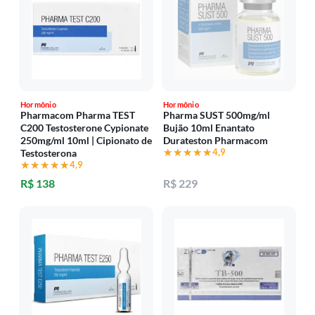
Hormônio
Hormônio
Pharmacom Pharma TEST
Pharma SUST 500mg/ml
C200 Testosterone Cypionate
Bujão 10ml Enantato
250mg/ml 10ml | Cipionato de
Durateston Pharmacom
★★★★★
★★★★★
4,9
Testosterona
★★★★★
★★★★★
4,9
R$ 138
R$ 229