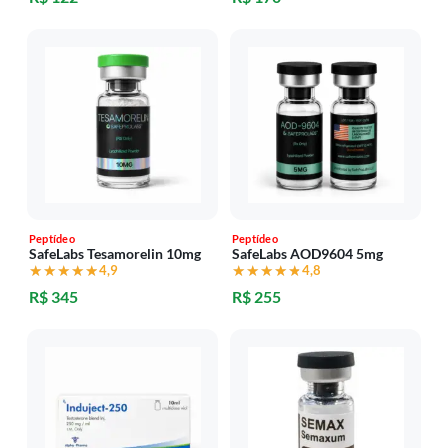
Peptídeo
Peptídeo
SafeLabs Tesamorelin 10mg
SafeLabs AOD9604 5mg
★★★★★
★★★★★
4,9
★★★★★
★★★★★
4,8
R$ 345
R$ 255