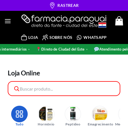
Skip
RASTREAR
to
content
LOJA
SOBRE NÓS
WHATSAPP
ermediários
Direto de Ciudad del Este
Atendimento pelo W
•
•
Loja Online
Tudo
Hormônio
Peptídeo
Emagrecimento
Medica