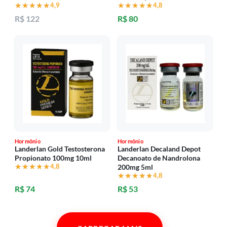
★★★★★
★★★★★
4,9
★★★★★
★★★★★
4,8
R$ 122
R$ 80
Hormônio
Hormônio
Landerlan Gold Testosterona
Landerlan Decaland Depot
Propionato 100mg 10ml
Decanoato de Nandrolona
★★★★★
★★★★★
4,8
200mg 5ml
★★★★★
★★★★★
4,8
R$ 74
R$ 53