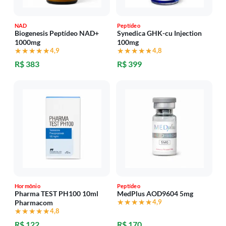
NAD
Peptídeo
Biogenesis Peptídeo NAD+
Synedica GHK-cu Injection
1000mg
100mg
★★★★★
★★★★★
4,9
★★★★★
★★★★★
4,8
R$ 383
R$ 399
Hormônio
Peptídeo
Pharma TEST PH100 10ml
MedPlus AOD9604 5mg
★★★★★
★★★★★
4,9
Pharmacom
★★★★★
★★★★★
4,8
R$ 122
R$ 170