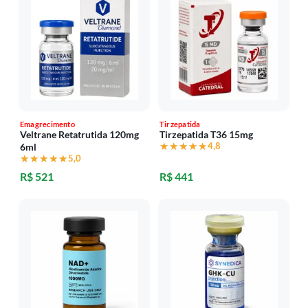
Emagrecimento
Tirzepatida
Veltrane Retatrutida 120mg
Tirzepatida T36 15mg
★★★★★
★★★★★
4,8
6ml
★★★★★
★★★★★
5,0
R$ 521
R$ 441