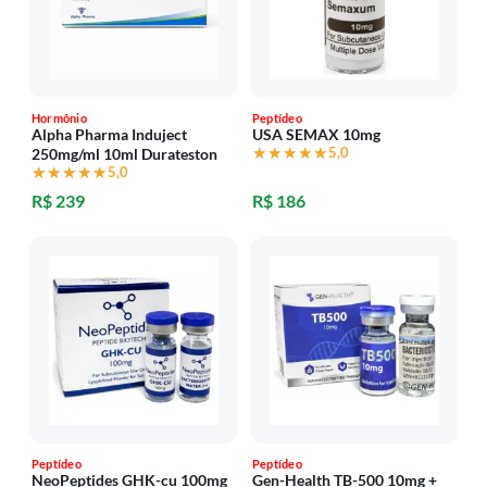
Hormônio
Peptídeo
Alpha Pharma Induject
USA SEMAX 10mg
★★★★★
★★★★★
5,0
250mg/ml 10ml Durateston
★★★★★
★★★★★
5,0
R$ 239
R$ 186
Peptídeo
Peptídeo
NeoPeptides GHK-cu 100mg
Gen-Health TB-500 10mg +