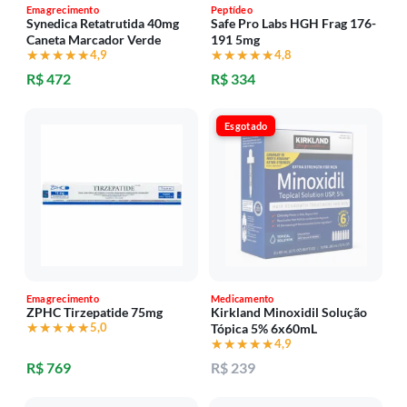
Emagrecimento
Peptídeo
Synedica Retatrutida 40mg
Safe Pro Labs HGH Frag 176-
Caneta Marcador Verde
191 5mg
★★★★★
★★★★★
4,9
★★★★★
★★★★★
4,8
R$ 472
R$ 334
Esgotado
Emagrecimento
Medicamento
ZPHC Tirzepatide 75mg
Kirkland Minoxidil Solução
★★★★★
★★★★★
5,0
Tópica 5% 6x60mL
★★★★★
★★★★★
4,9
R$ 769
R$ 239