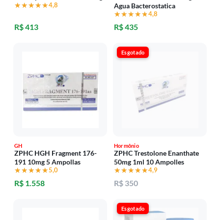
★★★★★
★★★★★
4,8
Agua Bacterostatica
★★★★★
★★★★★
4,8
R$ 413
R$ 435
Esgotado
GH
Hormônio
ZPHC HGH Fragment 176-
ZPHC Trestolone Enanthate
191 10mg 5 Ampollas
50mg 1ml 10 Ampolles
★★★★★
★★★★★
5,0
★★★★★
★★★★★
4,9
R$ 1.558
R$ 350
Esgotado