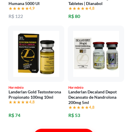
Humana 5000 UI
Tabletes | Dianabol
★★★★★
★★★★★
4,9
★★★★★
★★★★★
4,8
R$ 122
R$ 80
Hormônio
Hormônio
Landerlan Gold Testosterona
Landerlan Decaland Depot
Propionato 100mg 10ml
Decanoato de Nandrolona
★★★★★
★★★★★
4,8
200mg 5ml
★★★★★
★★★★★
4,8
R$ 74
R$ 53