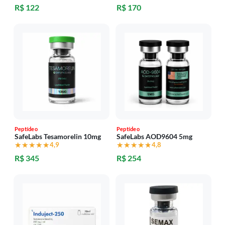
R$ 122
R$ 170
Peptídeo
Peptídeo
SafeLabs Tesamorelin 10mg
SafeLabs AOD9604 5mg
★★★★★
★★★★★
4,9
★★★★★
★★★★★
4,8
R$ 345
R$ 254