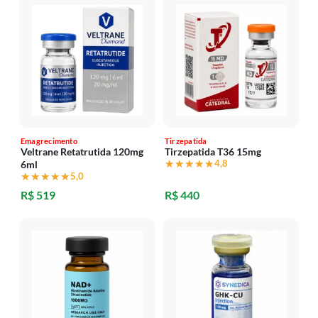
Emagrecimento
Tirzepatida
Veltrane Retatrutida 120mg
Tirzepatida T36 15mg
★★★★★
★★★★★
4,8
6ml
★★★★★
★★★★★
5,0
R$ 519
R$ 440