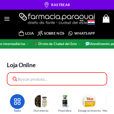
Skip
RASTREAR
to
content
LOJA
SOBRE NÓS
WHATSAPP
intermediários
Direto de Ciudad del Este
Atendimento pel
•
•
Loja Online
Tudo
Hormônio
Peptídeo
Emagrecimento
Medica