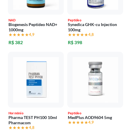
NAD
Peptídeo
Biogenesis Peptídeo NAD+
Synedica GHK-cu Injection
1000mg
100mg
★★★★★
★★★★★
4,9
★★★★★
★★★★★
4,8
R$ 382
R$ 398
Hormônio
Peptídeo
Pharma TEST PH100 10ml
MedPlus AOD9604 5mg
★★★★★
★★★★★
4,9
Pharmacom
★★★★★
★★★★★
4,8