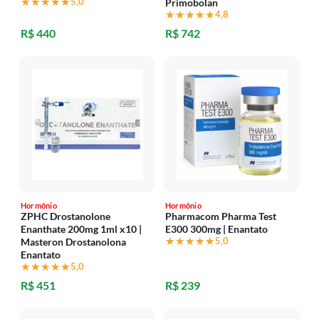
★★★★★
★★★★★
5,0
Primobolan
★★★★★
★★★★★
4,8
R$ 440
R$ 742
Hormônio
Hormônio
ZPHC Drostanolone
Pharmacom Pharma Test
Enanthate 200mg 1ml x10 |
E300 300mg | Enantato
★★★★★
★★★★★
5,0
Masteron Drostanolona
Enantato
★★★★★
★★★★★
5,0
R$ 451
R$ 239