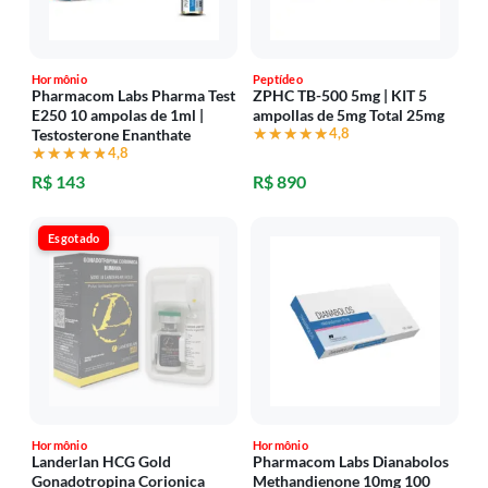
Hormônio
Peptídeo
Pharmacom Labs Pharma Test
ZPHC TB-500 5mg | KIT 5
E250 10 ampolas de 1ml |
ampollas de 5mg Total 25mg
★★★★★
★★★★★
4,8
Testosterone Enanthate
★★★★★
★★★★★
4,8
R$ 143
R$ 890
Esgotado
Hormônio
Hormônio
Landerlan HCG Gold
Pharmacom Labs Dianabolos
Gonadotropina Corionica
Methandienone 10mg 100