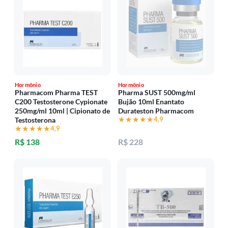
Hormônio
Hormônio
Pharmacom Pharma TEST
Pharma SUST 500mg/ml
C200 Testosterone Cypionate
Bujão 10ml Enantato
250mg/ml 10ml | Cipionato de
Durateston Pharmacom
★★★★★
★★★★★
4,9
Testosterona
★★★★★
★★★★★
4,9
R$ 138
R$ 228