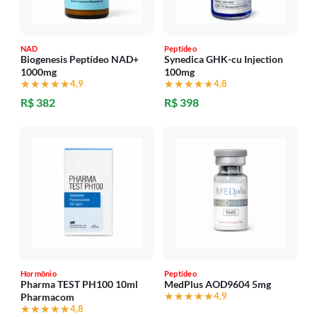
NAD
Peptídeo
Biogenesis Peptídeo NAD+
Synedica GHK-cu Injection
1000mg
100mg
★★★★★
★★★★★
4,9
★★★★★
★★★★★
4,8
R$ 382
R$ 398
Hormônio
Peptídeo
Pharma TEST PH100 10ml
MedPlus AOD9604 5mg
★★★★★
★★★★★
4,9
Pharmacom
★★★★★
★★★★★
4,8