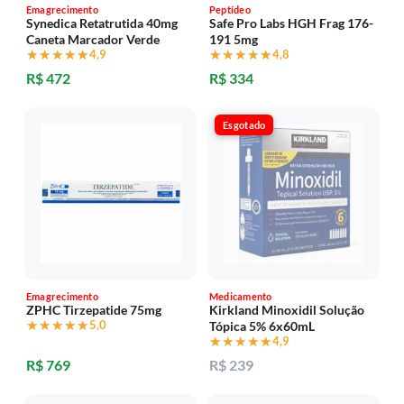
Emagrecimento
Peptídeo
Synedica Retatrutida 40mg
Safe Pro Labs HGH Frag 176-
Caneta Marcador Verde
191 5mg
★★★★★
★★★★★
4,9
★★★★★
★★★★★
4,8
R$ 472
R$ 334
Esgotado
Emagrecimento
Medicamento
ZPHC Tirzepatide 75mg
Kirkland Minoxidil Solução
★★★★★
★★★★★
5,0
Tópica 5% 6x60mL
★★★★★
★★★★★
4,9
R$ 769
R$ 239