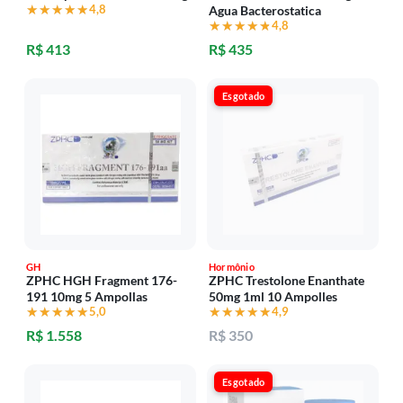
★★★★★
★★★★★
4,8
Agua Bacterostatica
★★★★★
★★★★★
4,8
R$ 413
R$ 435
Esgotado
GH
Hormônio
ZPHC HGH Fragment 176-
ZPHC Trestolone Enanthate
191 10mg 5 Ampollas
50mg 1ml 10 Ampolles
★★★★★
★★★★★
5,0
★★★★★
★★★★★
4,9
R$ 1.558
R$ 350
Esgotado