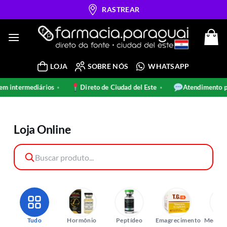
Skip
RASTREAR
to
content
LOJA
SOBRE NÓS
WHATSAPP
 intermediários
Direto de Ciudad del Este
Atendimento pe
•
•
Loja Online
Tudo
Hormônio
Peptídeo
Emagrecimento
Medica