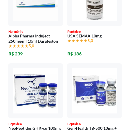
Hormônio
Peptídeo
Alpha Pharma Induject
USA SEMAX 10mg
★★★★★
★★★★★
5,0
250mg/ml 10ml Durateston
★★★★★
★★★★★
5,0
R$ 239
R$ 186
Peptídeo
Peptídeo
NeoPeptides GHK-cu 100mg
Gen-Health TB-500 10mg +