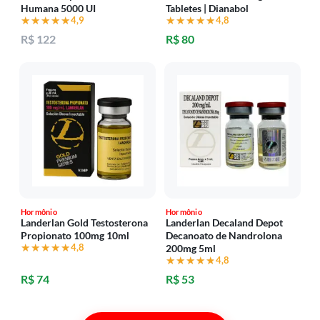
Humana 5000 UI
Tabletes | Dianabol
★★★★★
★★★★★
4,9
★★★★★
★★★★★
4,8
R$ 122
R$ 80
Hormônio
Hormônio
Landerlan Gold Testosterona
Landerlan Decaland Depot
Propionato 100mg 10ml
Decanoato de Nandrolona
★★★★★
★★★★★
4,8
200mg 5ml
★★★★★
★★★★★
4,8
R$ 74
R$ 53