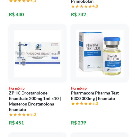
★★★★★
★★★★★
5,0
Primobolan
★★★★★
★★★★★
4,8
R$ 440
R$ 742
Hormônio
Hormônio
ZPHC Drostanolone
Pharmacom Pharma Test
Enanthate 200mg 1ml x10 |
E300 300mg | Enantato
★★★★★
★★★★★
5,0
Masteron Drostanolona
Enantato
★★★★★
★★★★★
5,0
R$ 451
R$ 239