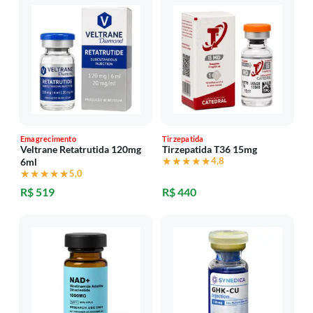
Emagrecimento
Tirzepatida
Veltrane Retatrutida 120mg
Tirzepatida T36 15mg
★★★★★
★★★★★
4,8
6ml
★★★★★
★★★★★
5,0
R$ 519
R$ 440