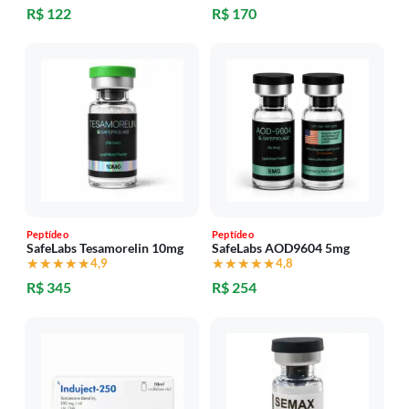
R$ 122
R$ 170
Peptídeo
Peptídeo
SafeLabs Tesamorelin 10mg
SafeLabs AOD9604 5mg
★★★★★
★★★★★
4,9
★★★★★
★★★★★
4,8
R$ 345
R$ 254