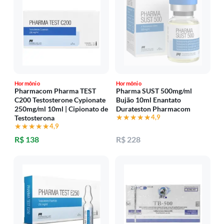
Hormônio
Hormônio
Pharmacom Pharma TEST
Pharma SUST 500mg/ml
C200 Testosterone Cypionate
Bujão 10ml Enantato
250mg/ml 10ml | Cipionato de
Durateston Pharmacom
★★★★★
★★★★★
4,9
Testosterona
★★★★★
★★★★★
4,9
R$ 138
R$ 228