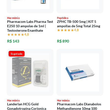
Hormônio
Peptídeo
Pharmacom Labs Pharma Test
ZPHC TB-500 5mg | KIT 5
E250 10 ampolas de 1ml |
ampollas de 5mg Total 25mg
★★★★★
★★★★★
4,8
Testosterone Enanthate
★★★★★
★★★★★
4,8
R$ 143
R$ 890
Esgotado
Hormônio
Hormônio
Landerlan HCG Gold
Pharmacom Labs Dianabolos
Gonadotropina Corionica
Methandienone 10mg 100