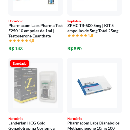
Hormônio
Peptídeo
Pharmacom Labs Pharma Test
ZPHC TB-500 5mg | KIT 5
E250 10 ampolas de 1ml |
ampollas de 5mg Total 25mg
★★★★★
★★★★★
4,8
Testosterone Enanthate
★★★★★
★★★★★
4,8
R$ 143
R$ 890
Esgotado
Hormônio
Hormônio
Landerlan HCG Gold
Pharmacom Labs Dianabolos
Gonadotropina Corionica
Methandienone 10mg 100