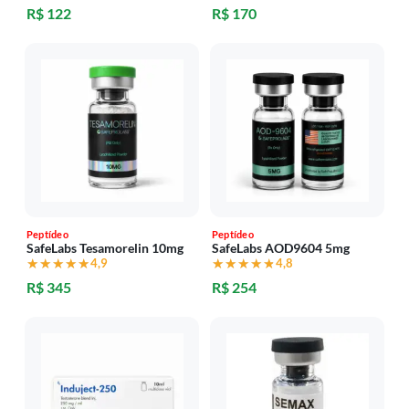
R$ 122
R$ 170
Peptídeo
Peptídeo
SafeLabs Tesamorelin 10mg
SafeLabs AOD9604 5mg
★★★★★
★★★★★
4,9
★★★★★
★★★★★
4,8
R$ 345
R$ 254