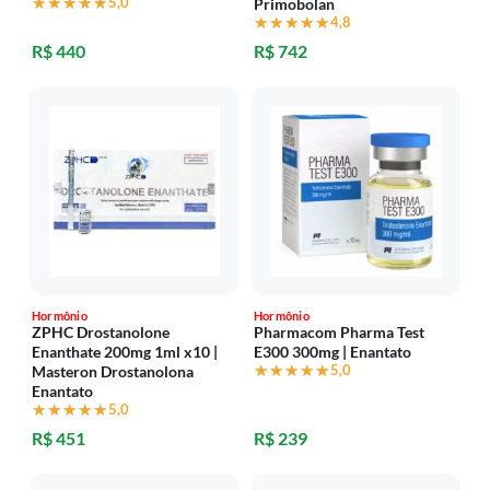
★★★★★
★★★★★
5,0
Primobolan
★★★★★
★★★★★
4,8
R$ 440
R$ 742
Hormônio
Hormônio
ZPHC Drostanolone
Pharmacom Pharma Test
Enanthate 200mg 1ml x10 |
E300 300mg | Enantato
★★★★★
★★★★★
5,0
Masteron Drostanolona
Enantato
★★★★★
★★★★★
5,0
R$ 451
R$ 239