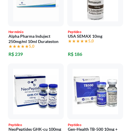
Hormônio
Peptídeo
Alpha Pharma Induject
USA SEMAX 10mg
★★★★★
★★★★★
5,0
250mg/ml 10ml Durateston
★★★★★
★★★★★
5,0
R$ 239
R$ 186
Peptídeo
Peptídeo
NeoPeptides GHK-cu 100mg
Gen-Health TB-500 10mg +