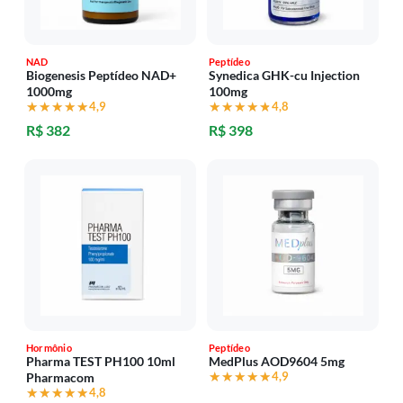
NAD
Peptídeo
Biogenesis Peptídeo NAD+
Synedica GHK-cu Injection
1000mg
100mg
★★★★★
★★★★★
4,9
★★★★★
★★★★★
4,8
R$ 382
R$ 398
Hormônio
Peptídeo
Pharma TEST PH100 10ml
MedPlus AOD9604 5mg
★★★★★
★★★★★
4,9
Pharmacom
★★★★★
★★★★★
4,8