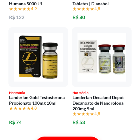
Humana 5000 UI
Tabletes | Dianabol
★★★★★
★★★★★
4,9
★★★★★
★★★★★
4,8
R$ 122
R$ 80
Hormônio
Hormônio
Landerlan Gold Testosterona
Landerlan Decaland Depot
Propionato 100mg 10ml
Decanoato de Nandrolona
★★★★★
★★★★★
4,8
200mg 5ml
★★★★★
★★★★★
4,8
R$ 74
R$ 53