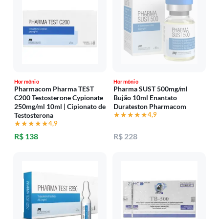
Hormônio
Hormônio
Pharmacom Pharma TEST
Pharma SUST 500mg/ml
C200 Testosterone Cypionate
Bujão 10ml Enantato
250mg/ml 10ml | Cipionato de
Durateston Pharmacom
★★★★★
★★★★★
4,9
Testosterona
★★★★★
★★★★★
4,9
R$ 138
R$ 228