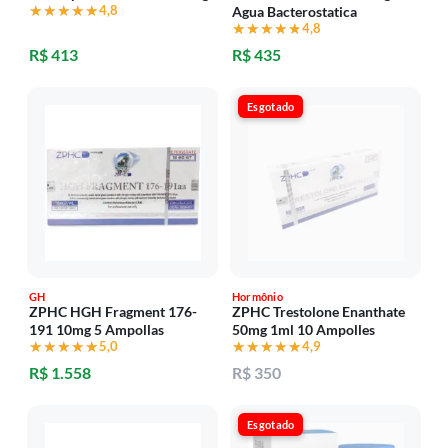
★★★★★
★★★★★
4,8
Agua Bacterostatica
★★★★★
★★★★★
4,8
R$ 413
R$ 435
Esgotado
GH
Hormônio
ZPHC HGH Fragment 176-
ZPHC Trestolone Enanthate
191 10mg 5 Ampollas
50mg 1ml 10 Ampolles
★★★★★
★★★★★
5,0
★★★★★
★★★★★
4,9
R$ 1.558
R$ 350
Esgotado