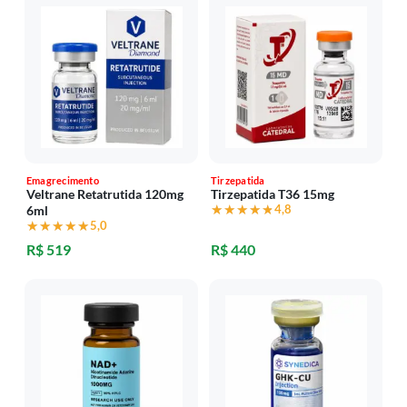
Emagrecimento
Tirzepatida
Veltrane Retatrutida 120mg
Tirzepatida T36 15mg
★★★★★
★★★★★
4,8
6ml
★★★★★
★★★★★
5,0
R$ 519
R$ 440