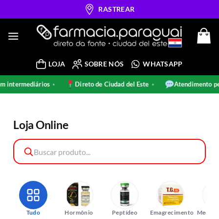
Skip
RASTREAR
to
content
LOJA
SOBRE NÓS
WHATSAPP
intermediários
Direto de Ciudad del Este
Atendimento pel
•
•
Loja Online
Tudo
Hormônio
Peptídeo
Emagrecimento
Medica