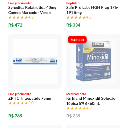
Emagrecimento
Peptídeo
Synedica Retatrutida 40mg
Safe Pro Labs HGH Frag 176-
Caneta Marcador Verde
191 5mg
★★★★★
★★★★★
4,9
★★★★★
★★★★★
4,8
R$ 472
R$ 334
Esgotado
Emagrecimento
Medicamento
ZPHC Tirzepatide 75mg
Kirkland Minoxidil Solução
★★★★★
★★★★★
5,0
Tópica 5% 6x60mL
★★★★★
★★★★★
4,9
R$ 769
R$ 239