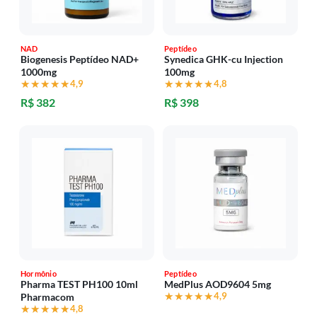
NAD
Peptídeo
Biogenesis Peptídeo NAD+
Synedica GHK-cu Injection
1000mg
100mg
★★★★★
★★★★★
4,9
★★★★★
★★★★★
4,8
R$ 382
R$ 398
Hormônio
Peptídeo
Pharma TEST PH100 10ml
MedPlus AOD9604 5mg
★★★★★
★★★★★
4,9
Pharmacom
★★★★★
★★★★★
4,8