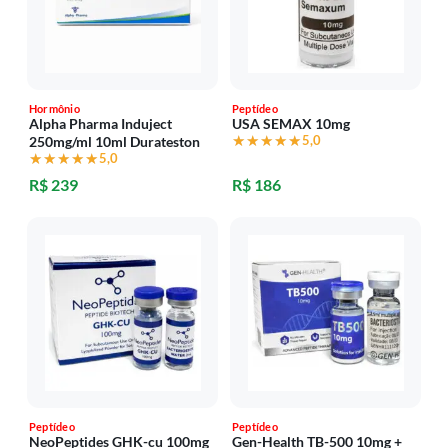
Hormônio
Peptídeo
Alpha Pharma Induject
USA SEMAX 10mg
★★★★★
★★★★★
5,0
250mg/ml 10ml Durateston
★★★★★
★★★★★
5,0
R$ 239
R$ 186
Peptídeo
Peptídeo
NeoPeptides GHK-cu 100mg
Gen-Health TB-500 10mg +