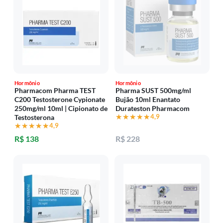
Hormônio
Hormônio
Pharmacom Pharma TEST
Pharma SUST 500mg/ml
C200 Testosterone Cypionate
Bujão 10ml Enantato
250mg/ml 10ml | Cipionato de
Durateston Pharmacom
★★★★★
★★★★★
4,9
Testosterona
★★★★★
★★★★★
4,9
R$ 138
R$ 228