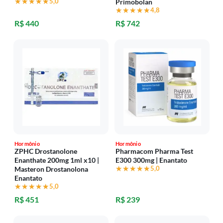
★★★★★
★★★★★
5,0
Primobolan
★★★★★
★★★★★
4,8
R$ 440
R$ 742
Hormônio
Hormônio
ZPHC Drostanolone
Pharmacom Pharma Test
Enanthate 200mg 1ml x10 |
E300 300mg | Enantato
★★★★★
★★★★★
5,0
Masteron Drostanolona
Enantato
★★★★★
★★★★★
5,0
R$ 451
R$ 239