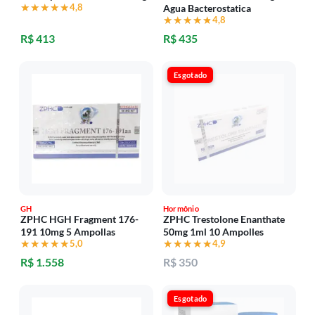
★★★★★
★★★★★
4,8
Agua Bacterostatica
★★★★★
★★★★★
4,8
R$ 413
R$ 435
Esgotado
GH
Hormônio
ZPHC HGH Fragment 176-
ZPHC Trestolone Enanthate
191 10mg 5 Ampollas
50mg 1ml 10 Ampolles
★★★★★
★★★★★
5,0
★★★★★
★★★★★
4,9
R$ 1.558
R$ 350
Esgotado