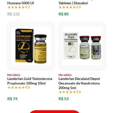
Humana 5000 UI
Tabletes | Dianabol
★★★★★
★★★★★
4,9
★★★★★
★★★★★
4,8
R$ 122
R$ 80
Hormônio
Hormônio
Landerlan Gold Testosterona
Landerlan Decaland Depot
Propionato 100mg 10ml
Decanoato de Nandrolona
★★★★★
★★★★★
4,8
200mg 5ml
★★★★★
★★★★★
4,8
R$ 74
R$ 53