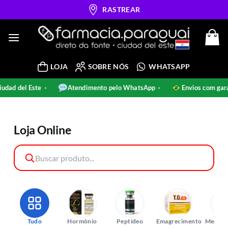
Skip
RASTREAR
to
content
LOJA
SOBRE NÓS
WHATSAPP
l Este
Atendimento pelo WhatsApp
Envios com garantia
•
•
•
Loja Online
Tudo
Hormônio
Peptídeo
Emagrecimento
Medica