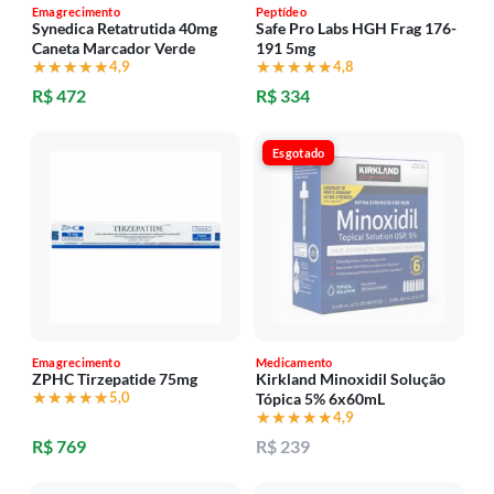
Emagrecimento
Peptídeo
Synedica Retatrutida 40mg
Safe Pro Labs HGH Frag 176-
Caneta Marcador Verde
191 5mg
★★★★★
★★★★★
4,9
★★★★★
★★★★★
4,8
R$ 472
R$ 334
Esgotado
Emagrecimento
Medicamento
ZPHC Tirzepatide 75mg
Kirkland Minoxidil Solução
★★★★★
★★★★★
5,0
Tópica 5% 6x60mL
★★★★★
★★★★★
4,9
R$ 769
R$ 239