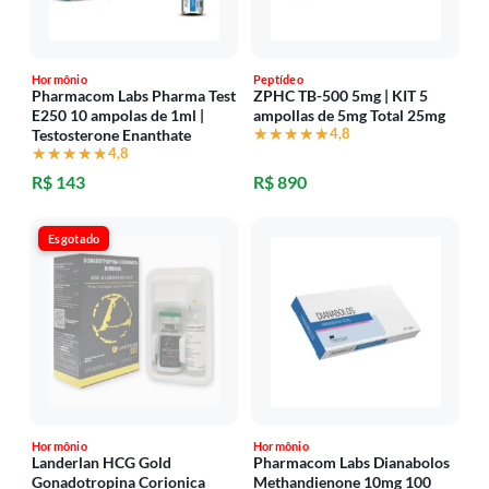
Hormônio
Peptídeo
Pharmacom Labs Pharma Test
ZPHC TB-500 5mg | KIT 5
E250 10 ampolas de 1ml |
ampollas de 5mg Total 25mg
★★★★★
★★★★★
4,8
Testosterone Enanthate
★★★★★
★★★★★
4,8
R$ 143
R$ 890
Esgotado
Hormônio
Hormônio
Landerlan HCG Gold
Pharmacom Labs Dianabolos
Gonadotropina Corionica
Methandienone 10mg 100