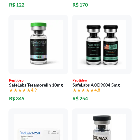
R$ 122
R$ 170
Peptídeo
Peptídeo
SafeLabs Tesamorelin 10mg
SafeLabs AOD9604 5mg
★★★★★
★★★★★
4,9
★★★★★
★★★★★
4,8
R$ 345
R$ 254