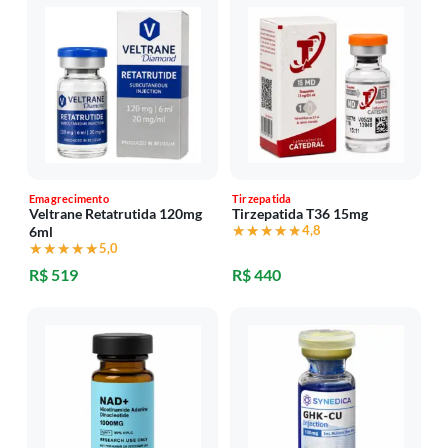
Emagrecimento
Tirzepatida
Veltrane Retatrutida 120mg
Tirzepatida T36 15mg
★★★★★
★★★★★
4,8
6ml
★★★★★
★★★★★
5,0
R$ 519
R$ 440