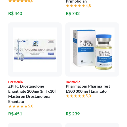
★★★★★
★★★★★
5,0
Primobolan
★★★★★
★★★★★
4,8
R$ 440
R$ 742
Hormônio
Hormônio
ZPHC Drostanolone
Pharmacom Pharma Test
Enanthate 200mg 1ml x10 |
E300 300mg | Enantato
★★★★★
★★★★★
5,0
Masteron Drostanolona
Enantato
★★★★★
★★★★★
5,0
R$ 451
R$ 239