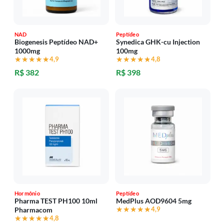
NAD
Peptídeo
Biogenesis Peptídeo NAD+
Synedica GHK-cu Injection
1000mg
100mg
★★★★★
★★★★★
4,9
★★★★★
★★★★★
4,8
R$ 382
R$ 398
Hormônio
Peptídeo
Pharma TEST PH100 10ml
MedPlus AOD9604 5mg
★★★★★
★★★★★
4,9
Pharmacom
★★★★★
★★★★★
4,8