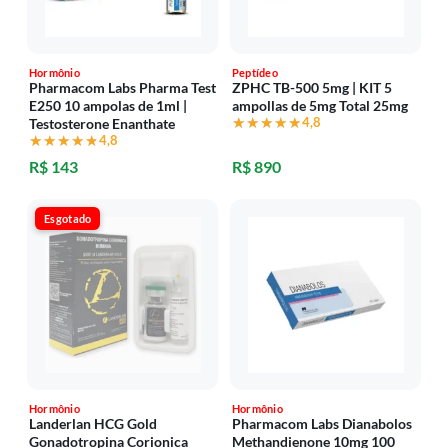
Hormônio
Peptídeo
Pharmacom Labs Pharma Test
ZPHC TB-500 5mg | KIT 5
E250 10 ampolas de 1ml |
ampollas de 5mg Total 25mg
★★★★★
★★★★★
4,8
Testosterone Enanthate
★★★★★
★★★★★
4,8
R$ 143
R$ 890
Esgotado
Hormônio
Hormônio
Landerlan HCG Gold
Pharmacom Labs Dianabolos
Gonadotropina Corionica
Methandienone 10mg 100