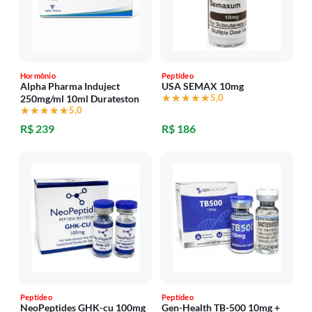
Hormônio
Peptídeo
Alpha Pharma Induject
USA SEMAX 10mg
★★★★★
★★★★★
5,0
250mg/ml 10ml Durateston
★★★★★
★★★★★
5,0
R$ 239
R$ 186
Peptídeo
Peptídeo
NeoPeptides GHK-cu 100mg
Gen-Health TB-500 10mg +