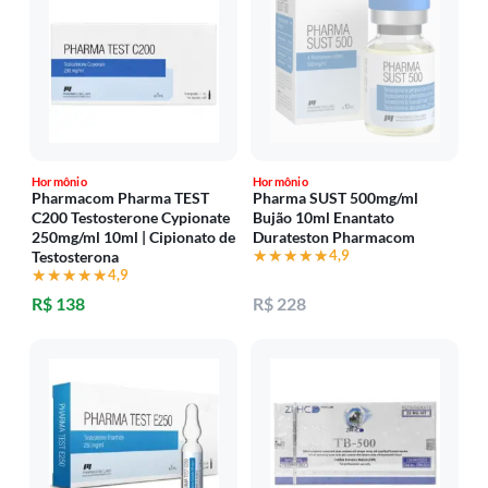
Hormônio
Hormônio
Pharmacom Pharma TEST
Pharma SUST 500mg/ml
C200 Testosterone Cypionate
Bujão 10ml Enantato
250mg/ml 10ml | Cipionato de
Durateston Pharmacom
★★★★★
★★★★★
4,9
Testosterona
★★★★★
★★★★★
4,9
R$ 138
R$ 228