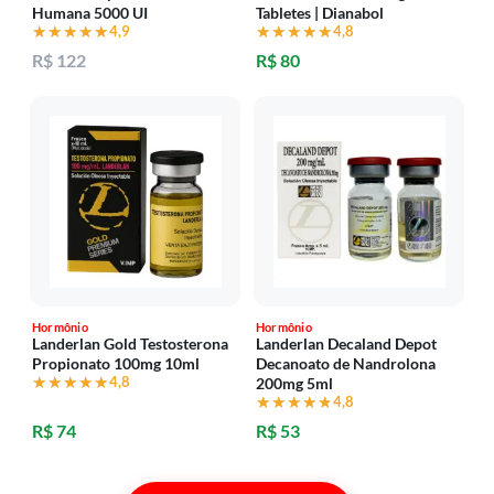
Humana 5000 UI
Tabletes | Dianabol
★★★★★
★★★★★
4,9
★★★★★
★★★★★
4,8
R$ 122
R$ 80
Hormônio
Hormônio
Landerlan Gold Testosterona
Landerlan Decaland Depot
Propionato 100mg 10ml
Decanoato de Nandrolona
★★★★★
★★★★★
4,8
200mg 5ml
★★★★★
★★★★★
4,8
R$ 74
R$ 53