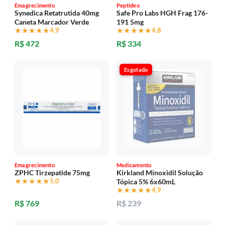
Emagrecimento
Peptídeo
Synedica Retatrutida 40mg
Safe Pro Labs HGH Frag 176-
Caneta Marcador Verde
191 5mg
★★★★★
★★★★★
4,9
★★★★★
★★★★★
4,8
R$ 472
R$ 334
Esgotado
Emagrecimento
Medicamento
ZPHC Tirzepatide 75mg
Kirkland Minoxidil Solução
★★★★★
★★★★★
5,0
Tópica 5% 6x60mL
★★★★★
★★★★★
4,9
R$ 769
R$ 239