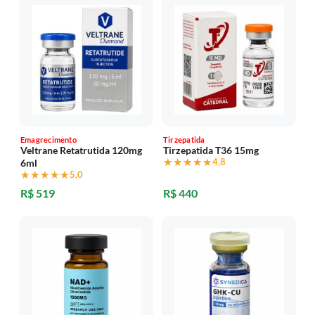
Emagrecimento
Tirzepatida
Veltrane Retatrutida 120mg
Tirzepatida T36 15mg
★★★★★
★★★★★
4,8
6ml
★★★★★
★★★★★
5,0
R$ 519
R$ 440