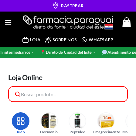
Skip
RASTREAR
to
content
LOJA
SOBRE NÓS
WHATSAPP
intermediários
Direto de Ciudad del Este
Atendimento pel
•
•
Loja Online
Tudo
Hormônio
Peptídeo
Emagrecimento
Medica