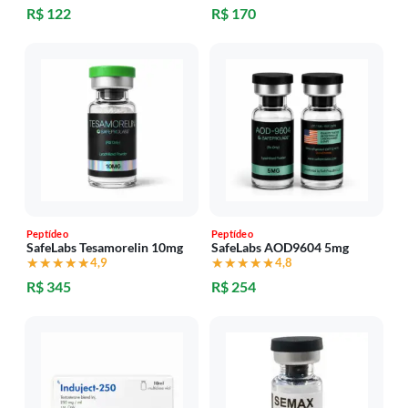
R$ 122
R$ 170
Peptídeo
Peptídeo
SafeLabs Tesamorelin 10mg
SafeLabs AOD9604 5mg
★★★★★
★★★★★
4,9
★★★★★
★★★★★
4,8
R$ 345
R$ 254