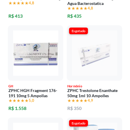
★★★★★
★★★★★
4,8
Agua Bacterostatica
★★★★★
★★★★★
4,8
R$ 413
R$ 435
Esgotado
GH
Hormônio
ZPHC HGH Fragment 176-
ZPHC Trestolone Enanthate
191 10mg 5 Ampollas
50mg 1ml 10 Ampolles
★★★★★
★★★★★
5,0
★★★★★
★★★★★
4,9
R$ 1.558
R$ 350
Esgotado