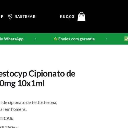
PP
RASTREAR
R$
0,00
o WhatsApp
Envios com garantia
P
•
•
stocyp Cipionato de
50mg 10x1ml
l de cipionato de testosterona,
nal em homens.
TICAS:
USP 250mg