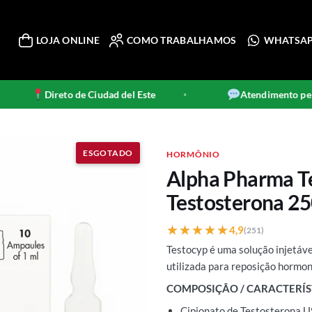
LOJA ONLINE
COMO TRABALHAMOS
WHATSA
Direto de Ciudad del Este
Atendimento pel
•
HORMÔNIO
Alpha Pharma Te
Testosterona 2
★★★★★
★★★★★
4,9
(251)
Testocyp é uma solução injetáve
utilizada para reposição hormo
COMPOSIÇÃO / CARACTERÍS
Cipionato de Testosterona 