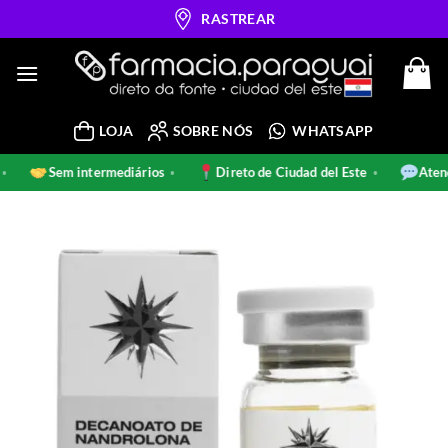
Skip
RASTREAR
to
content
LOJA
SOBRE NÓS
WHATSAPP
ais
Sem intermediários
Direto de Ciudad del Este
A
•
•
•