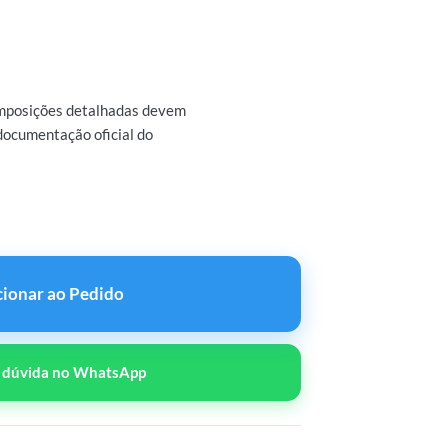
omposições detalhadas devem
documentação oficial do
 de Metenolona 100mg/10ml quantidade
cionar ao Pedido
r dúvida no WhatsApp