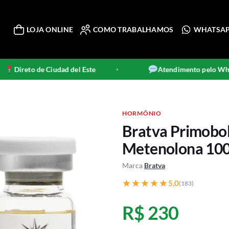
LOJA ONLINE
COMO TRABALHAMOS
WHATSA
Direto de Ciudad del Este
Atendimento pelo WhatsA
•
HORMÔNIO
Bratva Primobo
Metenolona 10
Marca
Bratva
★★★★★
★★★★★
5,0
(183)
R$ 230