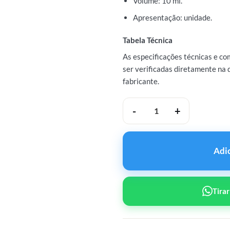
Volume: 10 ml.
Apresentação: unidade.
Tabela Técnica
As especificações técnicas e c
ser verificadas diretamente na 
fabricante.
Bratva Primobolan Enantato
Adi
Tira