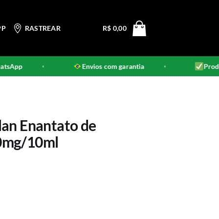
PP
RASTREAR
R$
0,00
pp
Envios com garantia
Produtos 
•
•
lan Enantato de
0mg/10ml