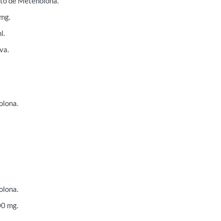
to de Metenolona.
mg.
l.
va.
olona.
olona.
00 mg.