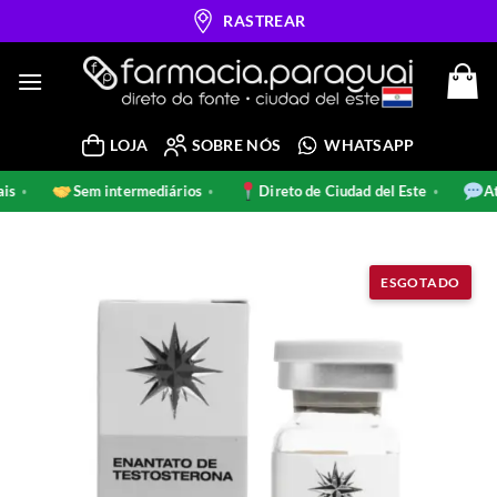
Skip
RASTREAR
to
content
LOJA
SOBRE NÓS
WHATSAPP
ginais
Sem intermediários
Direto de Ciudad del Este
•
•
•