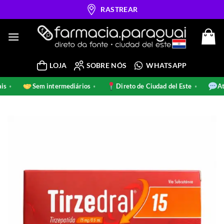
Skip
RASTREAR
to
content
LOJA
SOBRE NÓS
WHATSAPP
ginais
Sem intermediários
Direto de Ciudad del Este
•
•
•