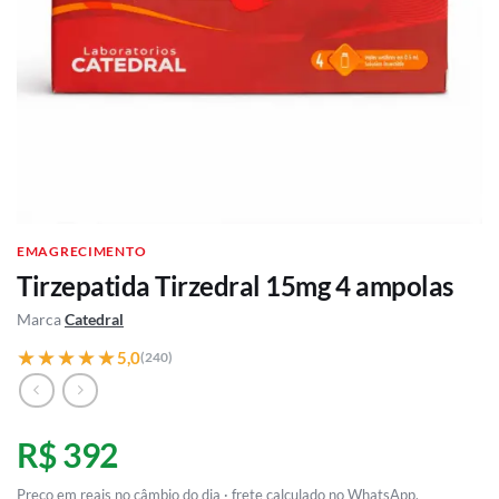
EMAGRECIMENTO
Tirzepatida Tirzedral 15mg 4 ampolas
Marca
Catedral
★★★★★
★★★★★
5,0
(240)
R$ 392
Preço em reais no câmbio do dia · frete calculado no WhatsApp.