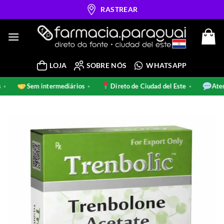
Skip
RASTREAR
to
content
LOJA
SOBRE NÓS
WHATSAPP
is
Sem intermediários
Direto de Ciudad del Este
At
•
•
•