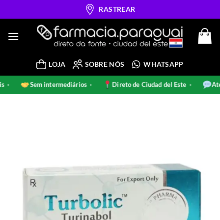
Skip
RASTREAR
to
content
LOJA
SOBRE NÓS
WHATSAPP
inais
Sem intermediários
Direto de Ciudad del Este
•
•
•