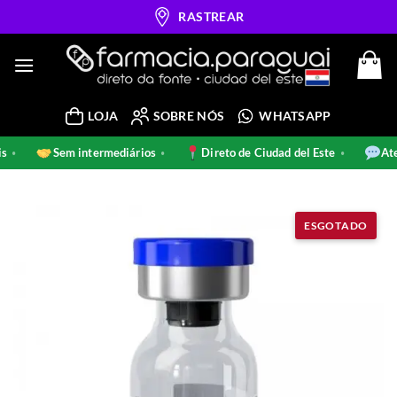
Skip
RASTREAR
to
content
LOJA
SOBRE NÓS
WHATSAPP
inais
Sem intermediários
Direto de Ciudad del Este
•
•
•