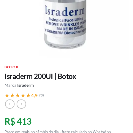
BOTOX
Israderm 200UI | Botox
Marca
Israderm
★★★★★
★★★★★
4,9
(73)
R$ 413
Preço em reais no câmbio do dia · frete calculado no WhatsApp.