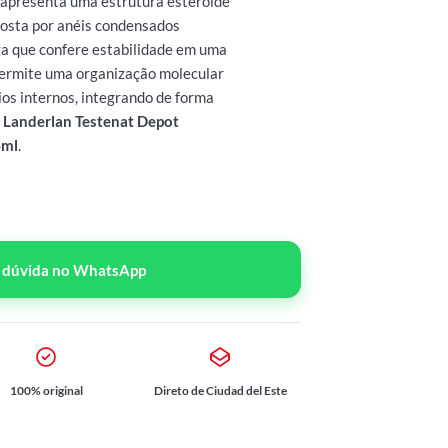
 apresenta uma estrutura esteroide
posta por anéis condensados
ga que confere estabilidade em uma
 permite uma organização molecular
os internos, integrando de forma
e
Landerlan Testenat Depot
4ml
.
r dúvida no WhatsApp
100% original
Direto de Ciudad del Este