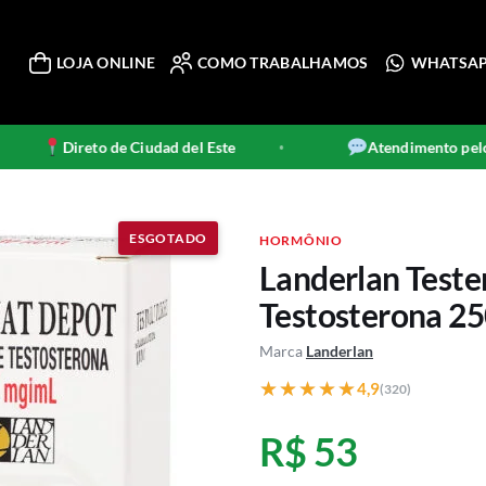
LOJA ONLINE
COMO TRABALHAMOS
WHATSA
Direto de Ciudad del Este
Atendimento pelo W
•
HORMÔNIO
Landerlan Teste
Testosterona 2
Marca
Landerlan
★★★★★
★★★★★
4,9
(320)
R$ 53