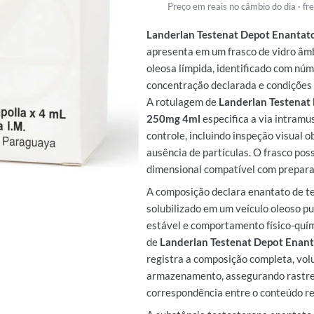
Preço em reais no câmbio do dia · f
Landerlan Testenat Depot Enantat
apresenta em um frasco de vidro âm
oleosa límpida, identificado com núm
concentração declarada e condições 
A rotulagem de
Landerlan Testenat
250mg 4ml
especifica a via intramu
controle, incluindo inspeção visual o
ausência de partículas. O frasco poss
dimensional compatível com prepara
A composição declara enantato de t
solubilizado em um veículo oleoso p
estável e comportamento físico-quí
de
Landerlan Testenat Depot Enan
registra a composição completa, volu
armazenamento, assegurando rastre
correspondência entre o conteúdo rea