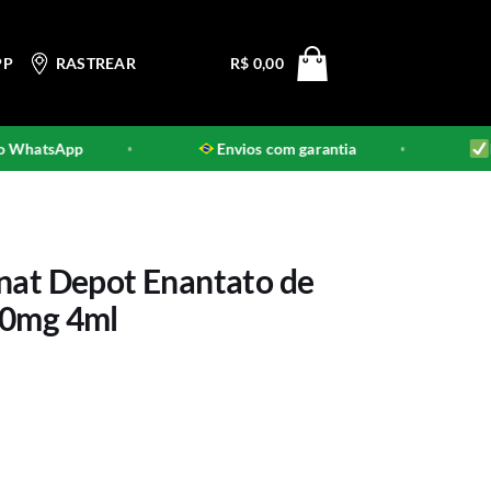
PP
RASTREAR
R$
0,00
hatsApp
Envios com garantia
Prod
•
•
nat Depot Enantato de
50mg 4ml