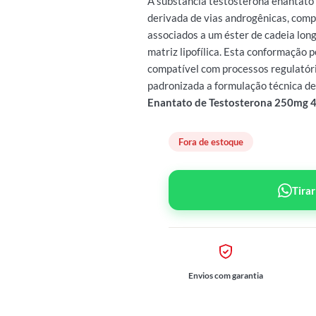
A substância testosterona enantato
derivada de vias androgênicas, com
associados a um éster de cadeia lon
matriz lipofílica. Esta conformação
compatível com processos regulatóri
padronizada a formulação técnica d
Enantato de Testosterona 250mg 
Fora de estoque
Tira
Envios com garantia