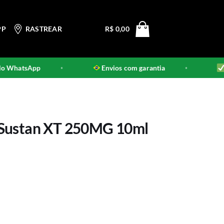
PP
RASTREAR
R$
0,00
 WhatsApp
Envios com garantia
Pr
•
•
Sustan XT 250MG 10ml