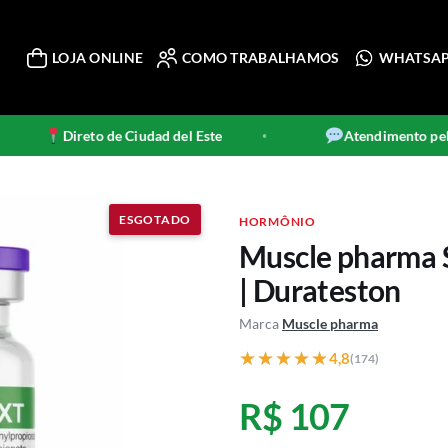
LOJA ONLINE
COMO TRABALHAMOS
WHATSA
Direto de Ciudad del Este
Atendimento pelo
•
HORMÔNIO
Muscle pharma 
| Durateston
Marca
Muscle pharma
★★★★★
★★★★★
4,8
(174)
R$ 107