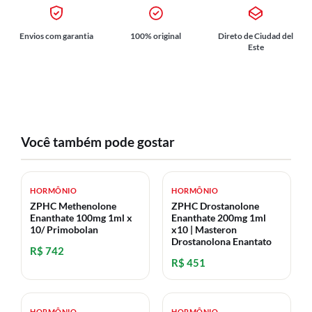
Envios com garantia
100% original
Direto de Ciudad del
Este
Você também pode gostar
HORMÔNIO
HORMÔNIO
ZPHC Methenolone
ZPHC Drostanolone
Enanthate 100mg 1ml x
Enanthate 200mg 1ml
10/ Primobolan
x10 | Masteron
Drostanolona Enantato
R$ 742
R$ 451
HORMÔNIO
HORMÔNIO