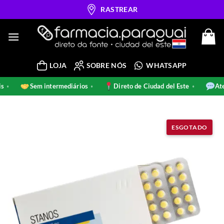
Skip
RASTREAR
to
content
LOJA
SOBRE NÓS
WHATSAPP
nais
Sem intermediários
Direto de Ciudad del Este
•
•
•