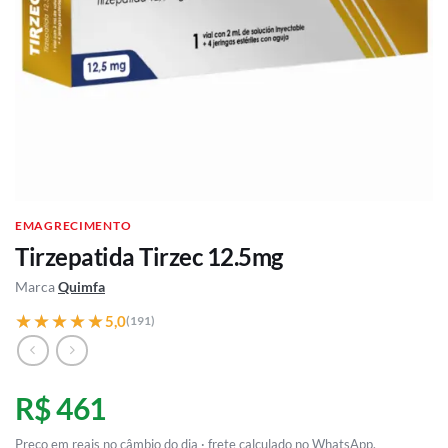
EMAGRECIMENTO
Tirzepatida Tirzec 12.5mg
Marca
Quimfa
★★★★★
★★★★★
5,0
(191)
R$ 461
Preço em reais no câmbio do dia · frete calculado no WhatsApp.