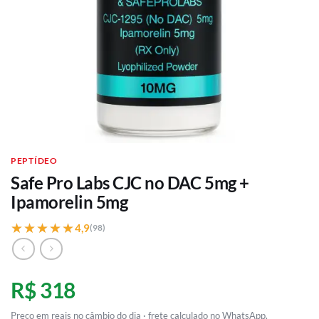
PEPTÍDEO
Safe Pro Labs CJC no DAC 5mg +
Ipamorelin 5mg
★★★★★
★★★★★
4,9
(98)
R$ 318
Preço em reais no câmbio do dia · frete calculado no WhatsApp.