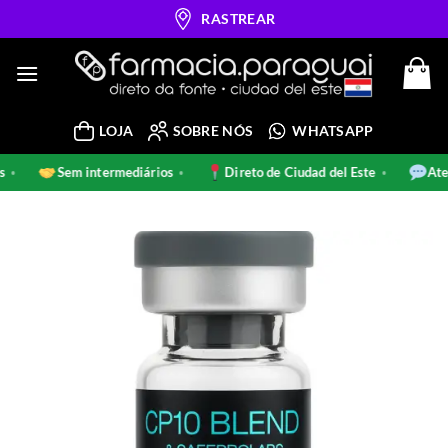
Skip
RASTREAR
to
content
LOJA
SOBRE NÓS
WHATSAPP
nais
Sem intermediários
Direto de Ciudad del Este
•
•
•