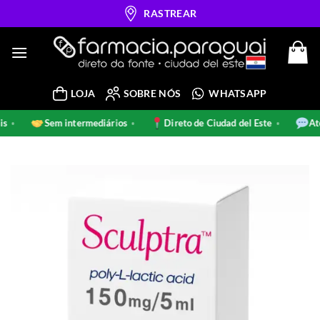
Skip
RASTREAR
to
content
LOJA
SOBRE NÓS
WHATSAPP
inais
Sem intermediários
Direto de Ciudad del Este
•
•
•