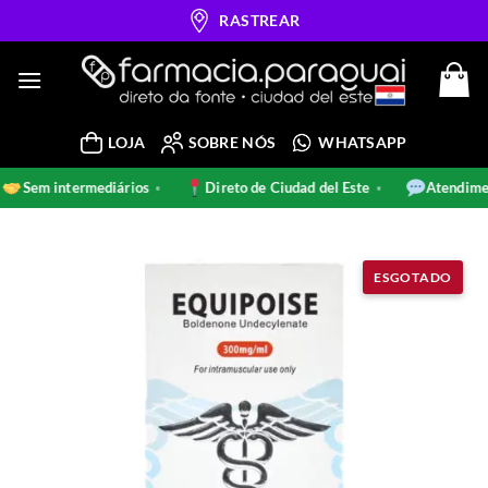
Skip
RASTREAR
to
content
LOJA
SOBRE NÓS
WHATSAPP
Sem intermediários
Direto de Ciudad del Este
Atend
•
•