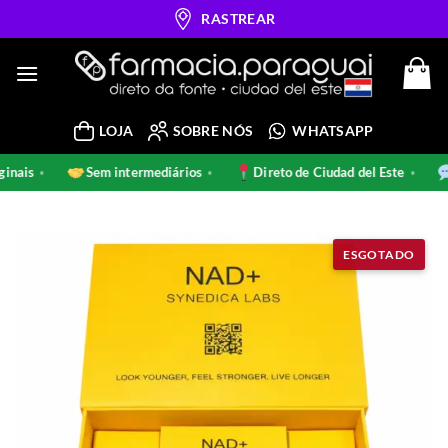
Skip
RASTREAR
to
content
LOJA
SOBRE NÓS
WHATSAPP
riginais
Sem intermediários
Direto de Ciudad del Este
•
•
•