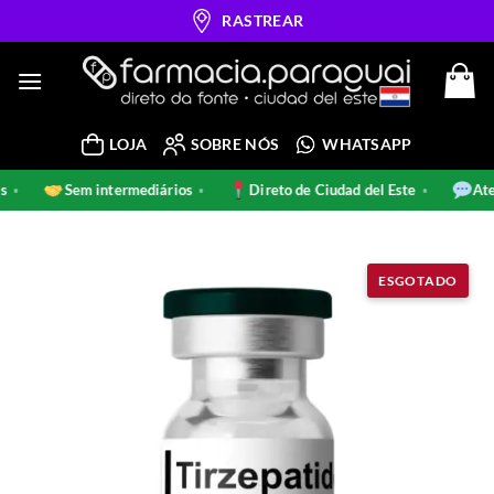
Skip
RASTREAR
to
content
LOJA
SOBRE NÓS
WHATSAPP
inais
Sem intermediários
Direto de Ciudad del Este
•
•
•