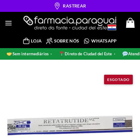
Skip
RASTREAR
to
content
LOJA
SOBRE NÓS
WHATSAPP
s
Sem intermediários
Direto de Ciudad del Este
Ate
•
•
•