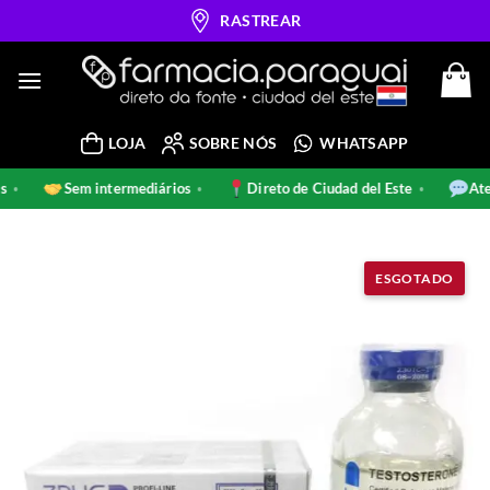
Skip
RASTREAR
to
content
LOJA
SOBRE NÓS
WHATSAPP
nais
Sem intermediários
Direto de Ciudad del Este
•
•
•