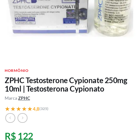
HORMÔNIO
ZPHC Testosterone Cypionate 250mg
10ml | Testosterona Cypionato
Marca
ZPHC
★★★★★
★★★★★
4,8
(325)
R$ 122