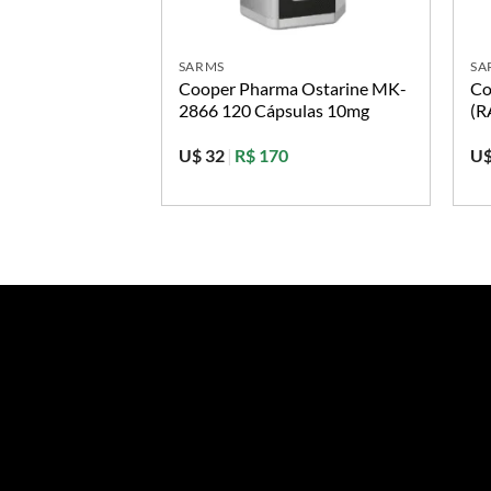
SARMS
SA
Cooper Pharma Ostarine MK-
Co
2866 120 Cápsulas 10mg
(R
U$ 32
|
R$ 170
U$