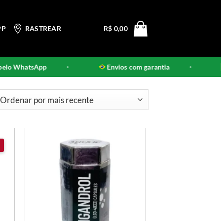
PP
RASTREAR
R$
0,00
lo WhatsApp
Envios com garantia
•
•