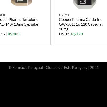
RMS
SARMS
oper Pharma Testolone
Cooper Pharma Cardarine
AD 140) 10mg Cápsulas
GW-501516 120 Cápsulas
10mg
 57
|
R$ 303
U$ 32
|
R$ 170
© Farmácia Paraguai - Ciudad del Este Paraguay | 2026