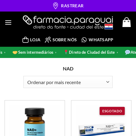
Skip
RASTREAR
to
content
LOJA
SOBRE NÓS
WHATSAPP
nais
Sem intermediários
Direto de Ciudad del Este
•
•
•
NAD