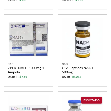
NAD
NAD
ZPHC NAD+ 1000mg 1
USA Peptides NAD+
Ampola
500mg
U$ 85
|
R$ 451
U$ 40
|
R$ 213