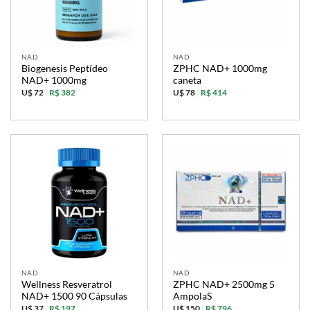
NAD
NAD
Biogenesis Peptídeo
ZPHC NAD+ 1000mg
NAD+ 1000mg
caneta
U$ 72
|
R$ 382
U$ 78
|
R$ 414
NAD
NAD
Wellness Resveratrol
ZPHC NAD+ 2500mg 5
NAD+ 1500 90 Cápsulas
AmpolaS
U$ 37
|
R$ 197
U$ 150
|
R$ 796