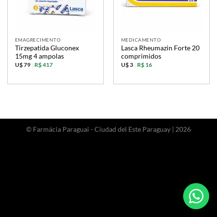
EMAGRECIMENTO
MEDICAMENTO
Tirzepatida Gluconex
Lasca Rheumazin Forte 20
15mg 4 ampolas
comprimidos
U$ 79
|
R$ 417
U$ 3
|
R$ 16
© Farmácia Paraguai - Ciudad del Este Paraguay | 2026