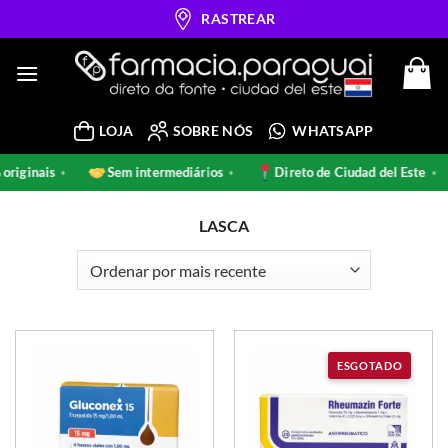
Skip
RASTREAR
to
content
LOJA
SOBRE NÓS
WHATSAPP
riginais
Sem intermediários
Direto de Ciudad del Este
•
•
•
LASCA