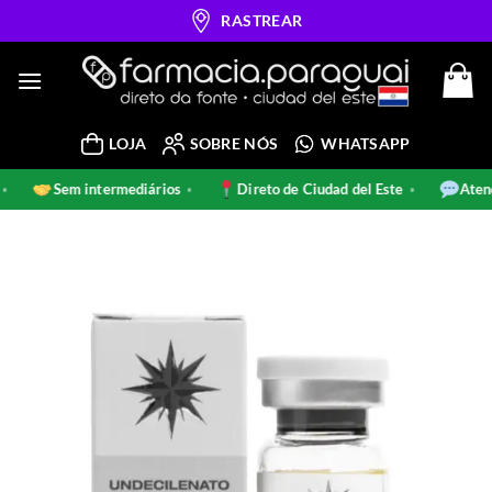
Skip
RASTREAR
to
content
LOJA
SOBRE NÓS
WHATSAPP
is
Sem intermediários
Direto de Ciudad del Este
At
•
•
•