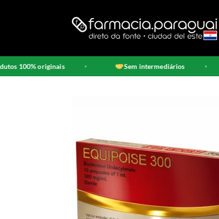
Skip
to
content
 100% originais
Sem intermediários
•
•