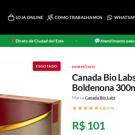
LOJA ONLINE
COMO TRABALHAMOS
WHATSA
Direto de Ciudad del Este
Atendimento pelo Wha
•
HORMÔNIO
Canada Bio Labs
Boldenona 300
Marca
Canada Bio Labs
★★★★★
★★★★★
4,8
(170)
R$ 101