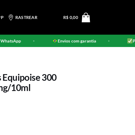
PP
RASTREAR
R$
0,00
tsApp
Envios com garantia
Produt
•
•
 Equipoise 300
mg/10ml