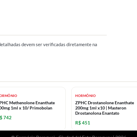
detalhadas devem ser verificadas diretamente na
ORMÔNIO
HORMÔNIO
PHC Methenolone Enanthate
ZPHC Drostanolone Enanthate
00mg 1ml x 10/ Primobolan
200mg 1ml x10 | Masteron
Drostanolona Enantato
$ 742
R$ 451