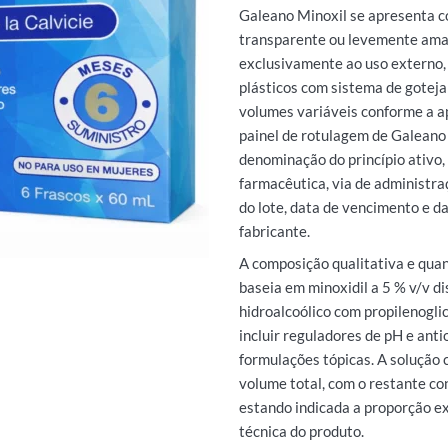
Galeano Minoxil se apresenta c
transparente ou levemente ama
exclusivamente ao uso externo,
plásticos com sistema de gotej
volumes variáveis conforme a a
painel de rotulagem de Galeano 
denominação do princípio ativo,
farmacêutica, via de administra
do lote, data de vencimento e da
fabricante.
A composição qualitativa e quan
baseia em minoxidil a 5 % v/v d
hidroalcoólico com propilenogli
incluir reguladores de pH e ant
formulações tópicas. A solução 
volume total, com o restante con
estando indicada a proporção e
técnica do produto.