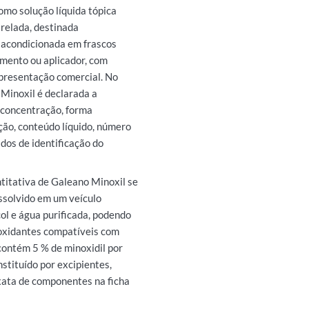
omo solução líquida tópica
relada, destinada
 acondicionada em frascos
amento ou aplicador, com
presentação comercial. No
Minoxil é declarada a
 concentração, forma
ção, conteúdo líquido, número
dos de identificação do
titativa de Galeano Minoxil se
issolvido em um veículo
col e água purificada, podendo
ioxidantes compatíveis com
contém 5 % de minoxidil por
stituído por excipientes,
xata de componentes na ficha