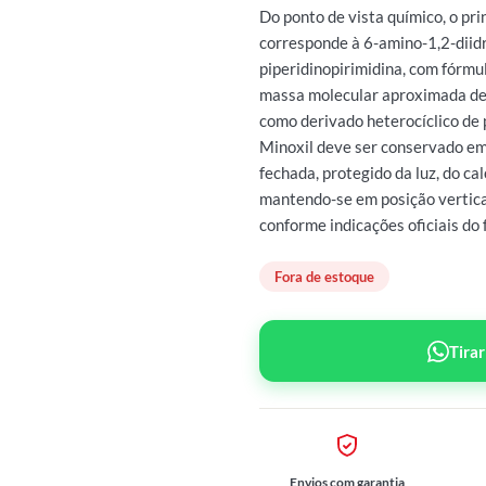
Do ponto de vista químico, o pri
corresponde à 6-amino-1,2-diid
piperidinopirimidina, com fór
massa molecular aproximada de 
como derivado heterocíclico de 
Minoxil deve ser conservado e
fechada, protegido da luz, do ca
mantendo-se em posição vertic
conforme indicações oficiais do 
Fora de estoque
Tira
Envios com garantia