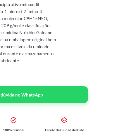
ncípio ativo minoxidil
ro-1-hidroxi-2-imino-4-
mula molecular C9H15N5O,
209 g/mol e classificação
pirimidina N-óxido. Galeano
m sua embalagem original bem
lor excessivo e da umidade,
al durante o armazenamento,
fabricante.
r dúvida no WhatsApp
100% original
Direto de Ciudad del Este