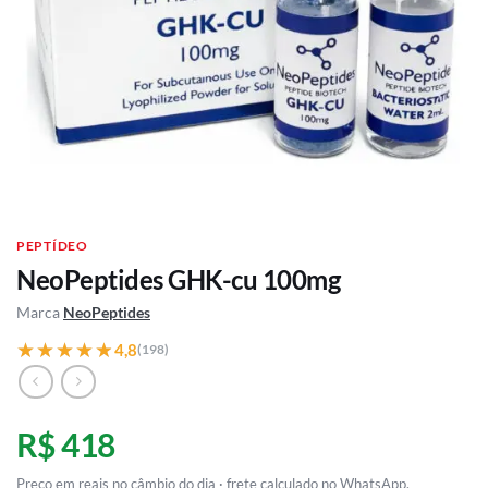
PEPTÍDEO
NeoPeptides GHK-cu 100mg
Marca
NeoPeptides
★★★★★
★★★★★
4,8
(198)
R$ 418
Preço em reais no câmbio do dia · frete calculado no WhatsApp.