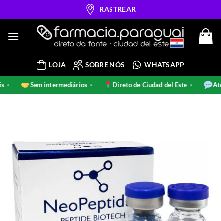
Skip
RASTREAR
to
content
LOJA
SOBRE NÓS
WHATSAPP
inais
Sem intermediários
Direto de Ciudad del Este
•
•
•