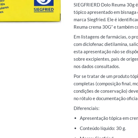
SIEGFRIERD Dolo Reuma 30g é
tópico apresentado em bisnaga d
marca Siegfried. Ele é identifi
Reuma crema 30G” e também c
Em listagens de farmácias, o p
com diclofenac dietilamina, sali
esta apresentação não se dispõ
sobre excipientes, país de orig
nos dados consultados.
Por se tratar de um produto tópi
completas (composição final, mo
condições de conservação) deve
no rótulo e documentação oficial
Diferenciais:
Apresentação tópica em cr
Conteúdo líquido: 30 g.