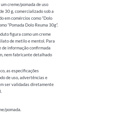
 um creme/pomada de uso
e 30 g, comercializado sob a
cado em comércios como “Dolo
omo “Pomada Dolo Reuma 30g”.
roduto figura como um creme
cilato de metilo e mentol. Para
e de informação confirmada
em, nem fabricante detalhado
co, as especificações
do de uso, advertências e
m ser validadas diretamente
.
eme/pomada.