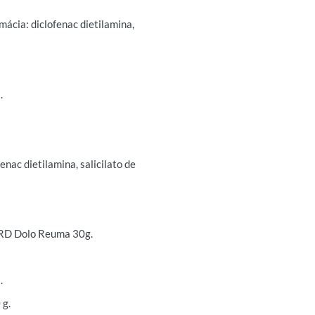
ácia: diclofenac dietilamina,
.
nac dietilamina, salicilato de
RD Dolo Reuma 30g.
.
 g.