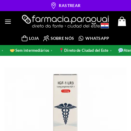
Skip
RASTREAR
to
content
LOJA
SOBRE NÓS
WHATSAPP
nais
Sem intermediários
Direto de Ciudad del Este
•
•
•