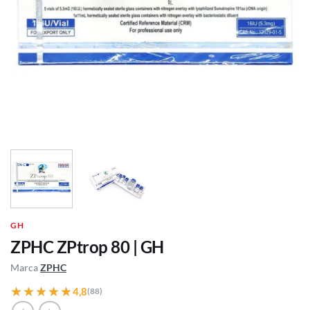
GH
ZPHC ZPtrop 80 | GH
Marca
ZPHC
★★★★★
★★★★★
4,8
(88)