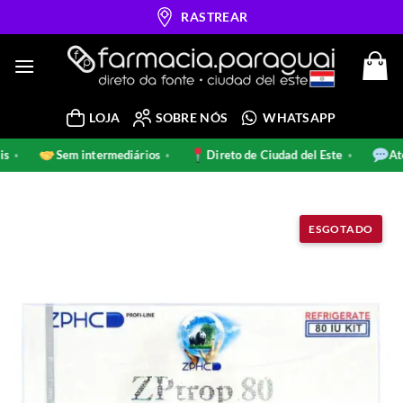
Skip
RASTREAR
to
content
LOJA
SOBRE NÓS
WHATSAPP
inais
Sem intermediários
Direto de Ciudad del Este
•
•
•