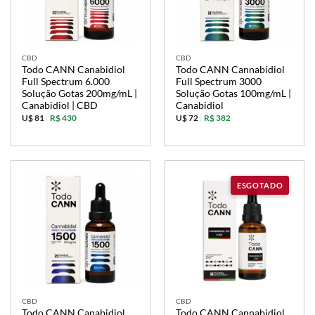
CBD
CBD
Todo CANN Canabidiol
Todo CANN Cannabidiol
Full Spectrum 6.000
Full Spectrum 3000
Solução Gotas 200mg/mL |
Solução Gotas 100mg/mL |
Canabidiol | CBD
Canabidiol
U$ 81
|
R$ 430
U$ 72
|
R$ 382
CBD
CBD
Todo CANN Canabidiol
Todo CANN Cannabidiol