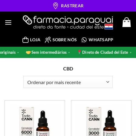
Skip
RASTREAR
to
content
LOJA
SOBRE NÓS
WHATSAPP
% originais
Sem intermediários
Direto de Ciudad del Este
•
•
CBD