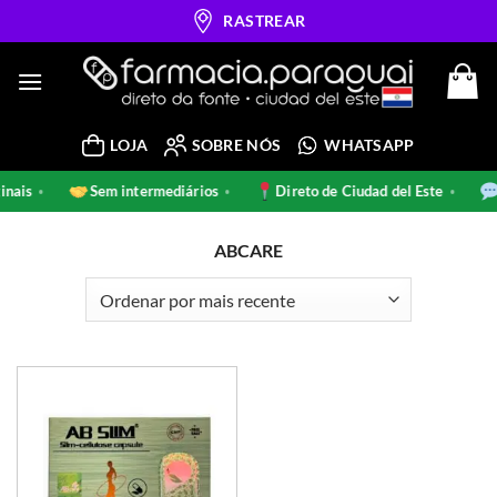
Skip
RASTREAR
to
content
LOJA
SOBRE NÓS
WHATSAPP
originais
Sem intermediários
Direto de Ciudad del Este
•
•
•
ABCARE