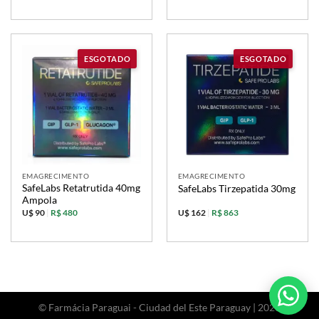
EMAGRECIMENTO
EMAGRECIMENTO
SafeLabs Retatrutida 40mg
SafeLabs Tirzepatida 30mg
Ampola
U$ 90
|
R$ 480
U$ 162
|
R$ 863
© Farmácia Paraguai - Ciudad del Este Paraguay | 2026