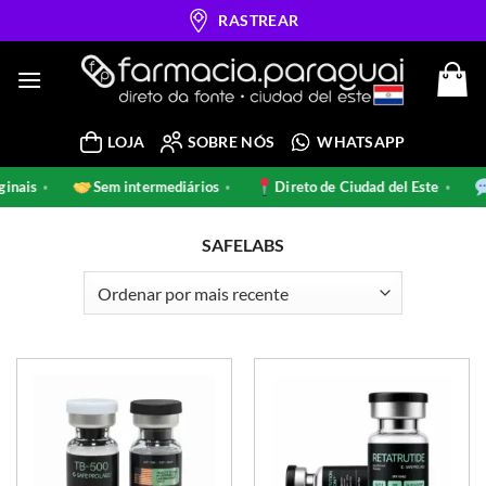
Skip
RASTREAR
to
content
LOJA
SOBRE NÓS
WHATSAPP
riginais
Sem intermediários
Direto de Ciudad del Este
•
•
•
SAFELABS