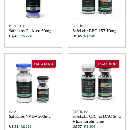
PEPTÍDEO
PEPTÍDEO
SafeLabs GHK-cu 50mg
SafeLabs BPC-157 10mg
U$ 42
|
R$ 224
U$ 45
|
R$ 240
NAD
PEPTÍDEO
SafeLabs CJC no DAC 5mg
SafeLabs NAD+ 500mg
+ Ipamorelin 5mg
U$ 53
|
R$ 283
U$ 57
|
R$ 304