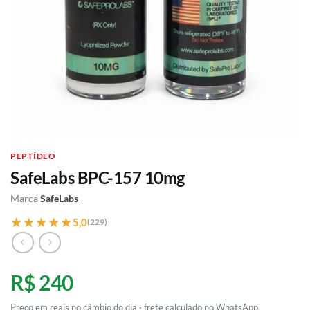
PEPTÍDEO
SafeLabs BPC-157 10mg
Marca
SafeLabs
★★★★★
★★★★★
5,0
(229)
R$ 240
Preço em reais no câmbio do dia · frete calculado no WhatsApp.