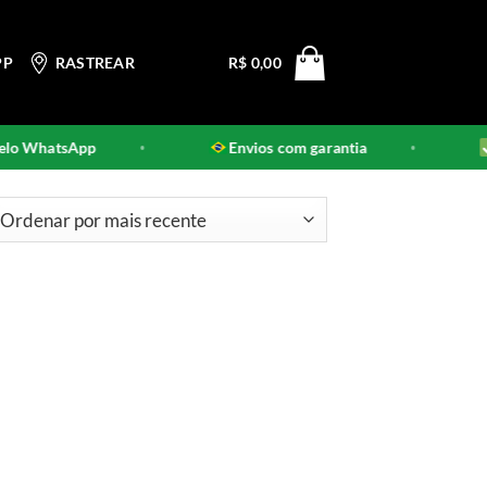
PP
RASTREAR
R$
0,00
o WhatsApp
Envios com garantia
•
•