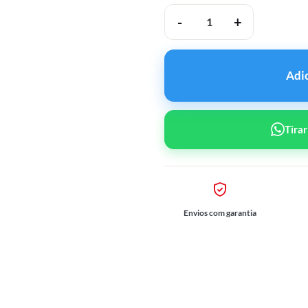
BIONEXIS Peptides GHK-cu 
Adi
Tira
Envios com garantia