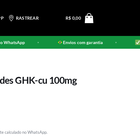
PP
RASTREAR
R$
0,00
WhatsApp
Envios com garantia
Pro
•
•
ides GHK-cu 100mg
rete calculado no WhatsApp.