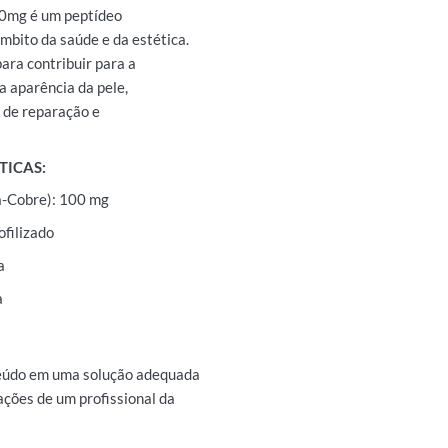
0mg é um peptídeo
mbito da saúde e da estética.
ara contribuir para a
a aparência da pele,
 de reparação e
TICAS:
na-Cobre): 100 mg
ofilizado
a
a
eúdo em uma solução adequada
ações de um profissional da