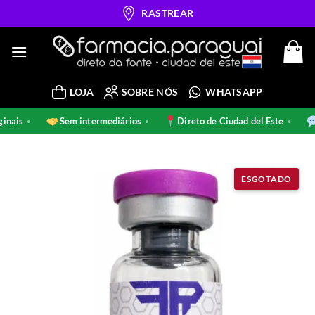
Skip
RASTREAR
to
content
LOJA
SOBRE NÓS
WHATSAPP
riginais
Sem intermediários
Direto de Ciudad del Este
•
•
•