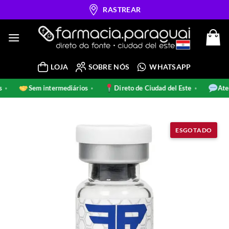
Skip
RASTREAR
to
content
LOJA
SOBRE NÓS
WHATSAPP
nais
Sem intermediários
Direto de Ciudad del Este
•
•
•