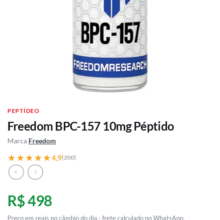
PEPTÍDEO
Freedom BPC-157 10mg Péptido
Marca
Freedom
★★★★★
★★★★★
4,9
(200)
R$ 498
Preço em reais no câmbio do dia · frete calculado no WhatsApp.