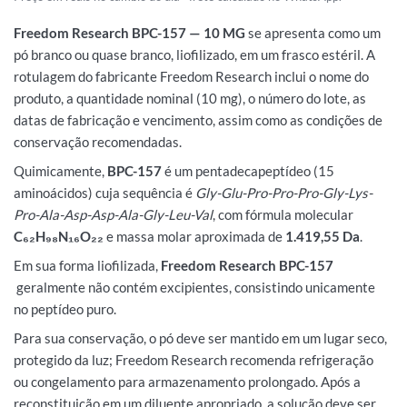
Freedom Research BPC-157 — 10 MG
se apresenta como um
pó branco ou quase branco, liofilizado, em um frasco estéril. A
rotulagem do fabricante Freedom Research inclui o nome do
produto, a quantidade nominal (10 mg), o número do lote, as
datas de fabricação e vencimento, assim como as condições de
conservação recomendadas.
Quimicamente,
BPC-157
é um pentadecapeptídeo (15
aminoácidos) cuja sequência é
Gly-Glu-Pro-Pro-Pro-Gly-Lys-
Pro-Ala-Asp-Asp-Ala-Gly-Leu-Val
, com fórmula molecular
C₆₂H₉₈N₁₆O₂₂
e massa molar aproximada de
1.419,55 Da
.
Em sua forma liofilizada,
Freedom Research BPC-157
geralmente não contém excipientes, consistindo unicamente
no peptídeo puro.
Para sua conservação, o pó deve ser mantido em um lugar seco,
protegido da luz; Freedom Research recomenda refrigeração
ou congelamento para armazenamento prolongado. Após a
reconstituição em um diluente apropriado, a solução deve ser