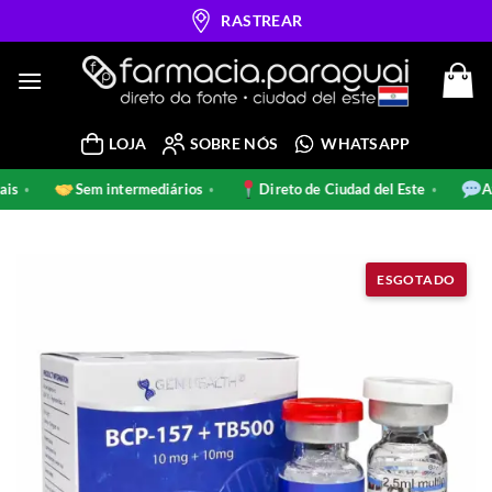
Skip
RASTREAR
to
content
LOJA
SOBRE NÓS
WHATSAPP
ginais
Sem intermediários
Direto de Ciudad del Este
•
•
•